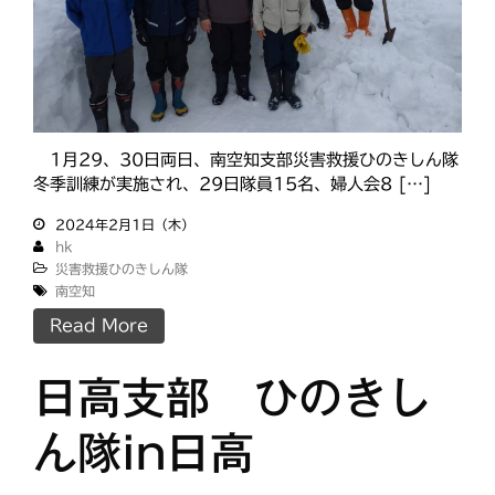
1月29、30日両日、南空知支部災害救援ひのきしん隊
冬季訓練が実施され、29日隊員15名、婦人会8 […]
2024年2月1日（木）
hk
災害救援ひのきしん隊
南空知
Read More
日高支部 ひのきし
ん隊in日高