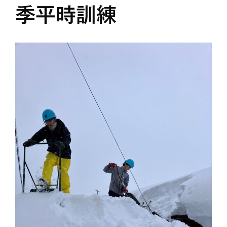
季平時訓練
日高
旭川
教区祭
教誨師
札幌中南
札幌
札幌北西
札幌東
札幌白豊
渡島
災救通信
空知
献血
釧根
苫小牧
網走
紋別