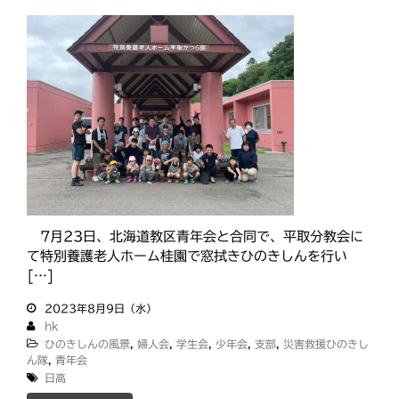
7月23日、北海道教区青年会と合同で、平取分教会に
て特別養護老人ホーム桂園で窓拭きひのきしんを行い
[…]
2023年8月9日（水）
hk
ひのきしんの風景
,
婦人会
,
学生会
,
少年会
,
支部
,
災害救援ひのきし
ん隊
,
青年会
日高