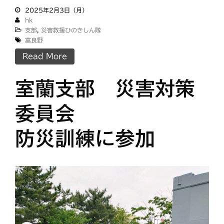
2025年2月3日（月）
hk
支部
,
災害救援ひのきしん隊
富良野
Read More
室蘭支部 災害対策
委員会
防災訓練に参加