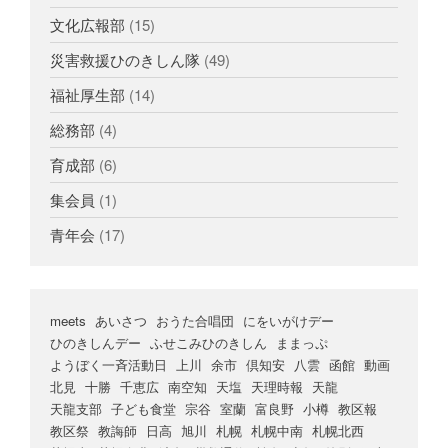
文化広報部
(15)
災害救援ひのきしん隊
(49)
福祉厚生部
(14)
総務部
(4)
育成部
(6)
集会員
(1)
青年会
(17)
meets
あいさつ
おうた合唱団
にをいがけデー
ひのきしんデー
ふせこみひのきしん
ままっぷ
ようぼく一斉活動日
上川
余市
倶知安
八雲
函館
動画
北見
十勝
千恵広
南空知
天塩
天理時報
天龍
天龍支部
子ども食堂
宗谷
室蘭
富良野
小樽
教区報
教区祭
教誨師
日高
旭川
札幌
札幌中南
札幌北西