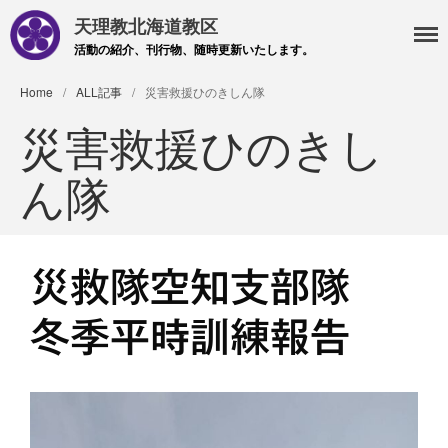
天理教北海道教区
活動の紹介、刊行物、随時更新いたします。
Home
/
ALL記事
/
災害救援ひのきしん隊
災害救援ひのきし
ん隊
災救隊空知支部隊
・主事 支部長 各部各会
・布教部
冬季平時訓練報告
・災救隊
・基礎講座
・記事投稿 社友ページ
・北海道教区報