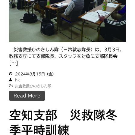
災害救援ひのきしん隊（三幣敦志隊長）は、3月3日、
教務支庁にて支部隊長、スタッフを対象に支部隊長会
[…]
2024年3月15日（金）
hk
災害救援ひのきしん隊
Read More
空知支部 災救隊冬
季平時訓練