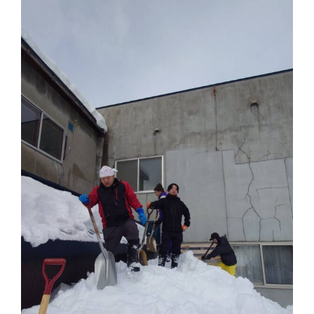
検索
最近の投稿
教区報623号 2026年8月号
2026年8月 教区長あいさつ
教区合唱団 コーラスフェステ
ィバルに出演
天塩支部 おつとめ総会
札幌東支部・婦人会合同総会
カテゴリー