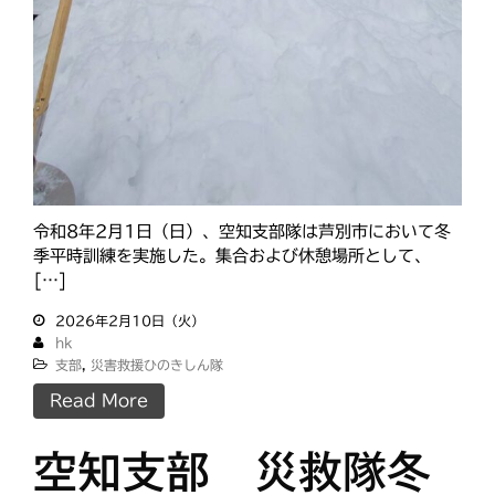
タグ
あいさつ
meets
にをいがけデー
おうた合唱団
ひのきしんデー
ふせこみひのきし
ん
令和8年2月1日（日）、空知支部隊は芦別市において冬
季平時訓練を実施した。集合および休憩場所として、
ままっぷ
[…]
ようぼく一斉活動日
上川
余市
倶知安
八雲
2026年2月10日（火）
函館
hk
北見
十勝
動画
支部
,
災害救援ひのきしん隊
南空知
天塩
千恵広
Read More
天龍
天理時報
天龍支部
室蘭
宗谷
子ども食堂
空知支部 災救隊冬
教区報
富良野
小樽