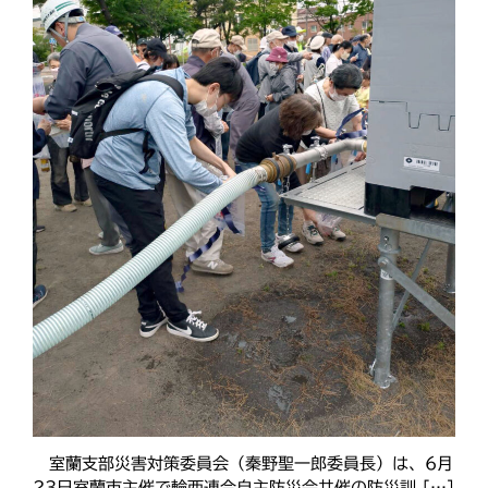
室蘭支部災害対策委員会（秦野聖一郎委員長）は、6月
23日室蘭市主催で輪西連合自主防災会共催の防災訓 […]