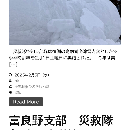
災救隊空知支部隊は恒例の高齢者宅除雪内容とした冬
季平時訓練を2月1日土曜日に実施された。 今年は美
[…]
2025年2月5日（水）
hk
災害救援ひのきしん隊
空知
Read More
富良野支部 災救隊