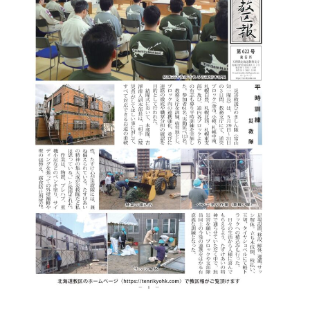
・北海道教区報
検索
最近の投稿
教区報623号 2026年8月号
2026年8月 教区長あいさつ
教区合唱団 コーラスフェステ
ィバルに出演
天塩支部 おつとめ総会
札幌東支部・婦人会合同総会
カテゴリー