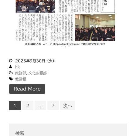
2025年9月30日（火）
hk
庶務部
,
文化広報部
教区報
Read More
1
2
…
7
次へ
検索