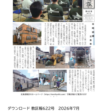
教区報
富良野
小樽
日高
旭川
教区祭
教誨師
札幌中南
札幌
札幌北西
札幌東
札幌白豊
渡島
災救通信
空知
献血
釧根
苫小牧
網走
紋別
ダウンロード 教区報622号 2026年7月