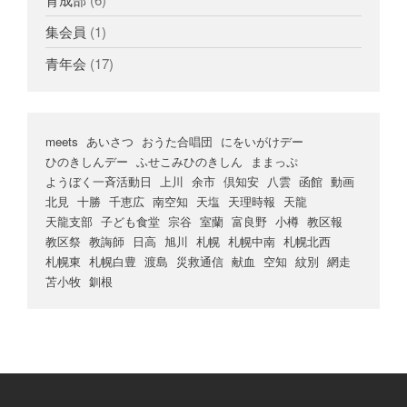
集会員
(1)
青年会
(17)
meets
あいさつ
おうた合唱団
にをいがけデー
ひのきしんデー
ふせこみひのきしん
ままっぷ
ようぼく一斉活動日
上川
余市
倶知安
八雲
函館
動画
北見
十勝
千恵広
南空知
天塩
天理時報
天龍
天龍支部
子ども食堂
宗谷
室蘭
富良野
小樽
教区報
教区祭
教誨師
日高
旭川
札幌
札幌中南
札幌北西
札幌東
札幌白豊
渡島
災救通信
献血
空知
紋別
網走
苫小牧
釧根