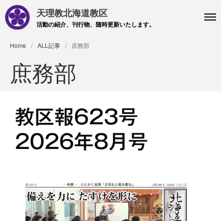
天理教北海道教区
活動の紹介、刊行物、随時更新いたします。
Home
/
ALL記事
/
庶務部
庶務部
教区報623号
2026年8月号
・主事 支部長 各部各会
・布教部
・災救隊
・基礎講座
・記事投稿 社友ページ