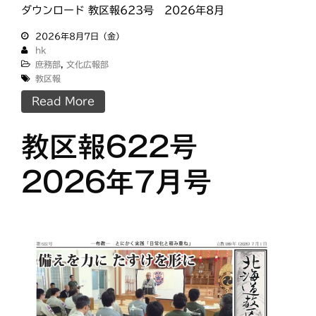
ダウンロード 教区報623号 2026年8月
2026年8月7日（金）
hk
タグ
庶務部
,
文化広報部
あいさつ
教区報
meets
Read More
にをいがけデー
おうた合唱団
ひのきしんデー
教区報622号
ふせこみひのきし
ん
2026年7月号
ままっぷ
ようぼく一斉活動日
上川
余市
倶知安
八雲
函館
北見
十勝
動画
南空知
天塩
千恵広
天龍
天理時報
天龍支部
室蘭
宗谷
子ども食堂