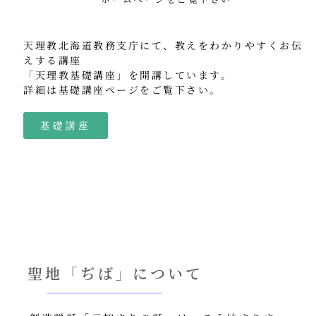
ひの
にをいがけデー
合唱団
きしんデー
ふせこ
天理教北海道教務支庁にて、教えをわかりやすくお伝
みひのきしん
えする講座
ままっぷ
ようぼく一斉活動日
「天理教基礎講座」を開講しています。
詳細は基礎講座ページをご覧下さい。
函
上川
余市
倶知安
八雲
館
北見
十勝
千恵広
動画
基礎講座
天龍
南空知
天塩
天理時報
室
宗谷
子ども食堂
天龍支部
教区
蘭
富良野
小樽
報
日高
旭川
教区祭
札
教誨師
札幌北西
札幌中南
幌
札幌東
札幌白豊
渡島
聖地「ぢば」について
災救通信
空知
紋
献血
釧根
苫小牧
網走
別