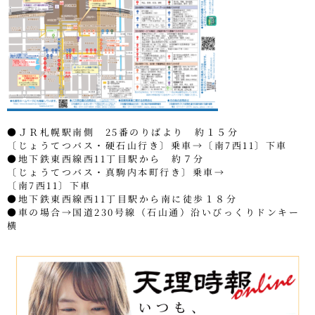
●ＪＲ札幌駅南側 25番のりばより 約１５分
〔じょうてつバス・硬石山行き〕乗車→〔南7西11〕下車
●地下鉄東西線西11丁目駅から 約７分
〔じょうてつバス・真駒内本町行き〕乗車→
〔南7西11〕下車
●地下鉄東西線西11丁目駅から南に徒歩１８分
●車の場合→国道230号線（石山通）沿いびっくりドンキー
横