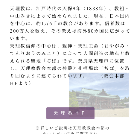
天理教は、江戸時代の天保9年（1838年）、教祖・
最近の投稿
中山みきによって始められました。現在、日本国内
教区報623号 2026年8月号
を中心に、約1万6千の教会があります。信者数は
2026年8月 教区長あいさつ
200万人を数え、その教えは海外80カ国に広がって
教区合唱団 コーラスフェステ
います。
ィバルに出演
天理教信仰の中心は、親神・天理王命（おやがみ・
天塩支部 おつとめ総会
てんりおうのみこと）によって人間創造の地点と教
札幌東支部・婦人会合同総会
えられる聖地「ぢば」です。奈良県天理市に位置
し、天理教教会本部の神殿と礼拝場は「ぢば」を取
り囲むように建てられています。 （教会本部
HPより）
カテゴリー
天理教HP
タグ
あいさつ
※詳しいご説明は天理教教会本部の
meets
おうた
ホームページをご覧下さい