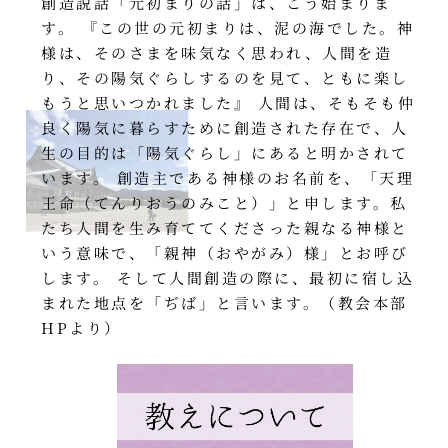
創造説話「元初まりの話」は、こう始まりま
す。 『この世の元初まりは、泥の海でした。神
様は、そのさまを味気なく思われ、人間を造
り、その陽気ぐらしするのを見て、ともに楽し
もうと思いつかれました』 人間は、そもそも仲
良く陽気に暮らすために創造された存在で、人
生の目的は「陽気ぐらし」にあると明かされて
います。 創造主である神様のお名前を、「天理
王命（てんりおうのみこと）」と申します。私
たち人間を生み育ててくださった親なる神様と
いう意味で、「親神（おやがみ）様」とお呼び
します。 そして人間創造の際に、最初に宿し込
まれた地点を「ぢば」と言います。（教会本部
HPより）