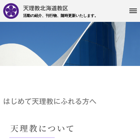
天理教北海道教区
活動の紹介、刊行物、随時更新いたします。
・主事 支部長 各部各会
・布教部
・災救隊
・基礎講座
・記事投稿 社友ページ
・北海道教区報
はじめて天理教にふれる方へ
検索
天理教について