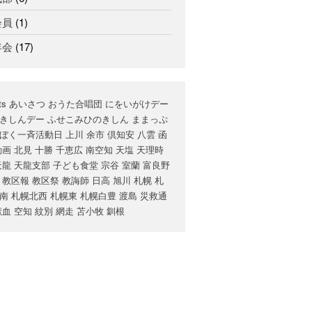
会員
(1)
年会
(17)
ts
あいさつ
おうた合唱団
にをいがけデー
きしんデー
ふせこみひのきしん
ままっぷ
ぼく一斉活動日
上川
余市
倶知安
八雲
函
動画
北見
十勝
千恵広
南空知
天塩
天理時
天龍
天龍支部
子ども食堂
宗谷
室蘭
富良野
教区報
教区祭
教誨師
日高
旭川
札幌
札
南
札幌北西
札幌東
札幌白豊
渡島
災救通
献血
空知
紋別
網走
苫小牧
釧根