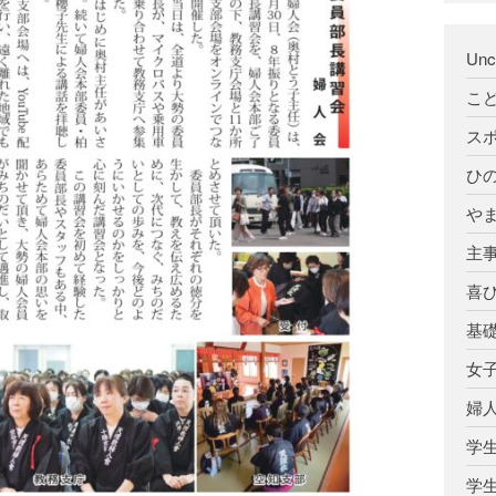
Unc
こ
ス
ひ
や
主
喜
基
女
婦
学
学