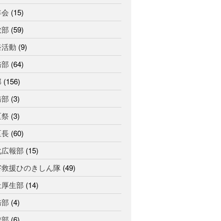
年会
(15)
教部
(59)
祭活動
(9)
務部
(64)
部
(156)
務部
(3)
区祭
(3)
区長
(60)
化広報部
(15)
害救援ひのきしん隊
(49)
祉厚生部
(14)
務部
(4)
成部
(6)