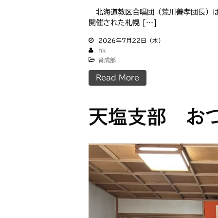
北海道教区合唱団（荒川善孝団長）は
開催された札幌 […]
2026年7月22日（水）
hk
育成部
Read More
天塩支部 お