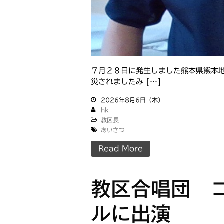
７月２８日に発生しました熊本県熊本
災されましたみ […]
2026年8月6日（木）
hk
教区長
あいさつ
Read More
教区合唱団 
ルに出演