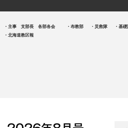
・主事 支部長 各部各会
・布教部
・災救隊
・基礎
・北海道教区報