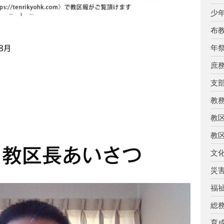
少
布
年
8月
庶
支
教
教
教
 教区長あいさつ
文
災
福
総
育