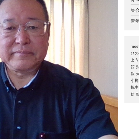
集
青
mee
ひの
よう
館
報
小樽
幌中
信