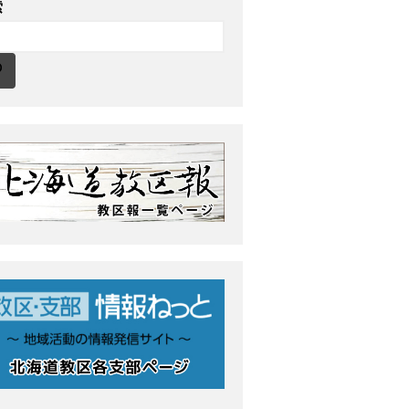
索
最近の投稿
教区報623号 2026年8月号
2026年8月 教区長あいさつ
教区合唱団 コーラスフェステ
ィバルに出演
天塩支部 おつとめ総会
札幌東支部・婦人会合同総会
カテゴリー
タグ
あいさつ
meets
おうた