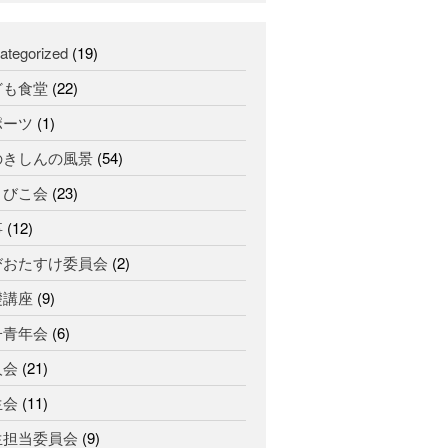
ひの
にをいがけデー
合唱団
きしんデー
ふせこ
ategorized
(19)
みひのきしん
ども食堂
(22)
ままっぷ
ようぼく一斉活動日
ポーツ
(1)
函
上川
余市
倶知安
八雲
のきしんの風景
(54)
館
北見
十勝
千恵広
動画
まびこ会
(23)
天龍
南空知
天塩
天理時報
事
(12)
室
宗谷
子ども食堂
天龍支部
びおたすけ委員会
(2)
教区
蘭
富良野
小樽
礎講座
(9)
報
日高
旭川
教区祭
札
教誨師
子青年会
(6)
札幌北西
札幌中南
幌
人会
(21)
札幌東
札幌白豊
渡島
生会
(11)
災救通信
空知
紋
献血
生担当委員会
(9)
釧根
苫小牧
網走
別