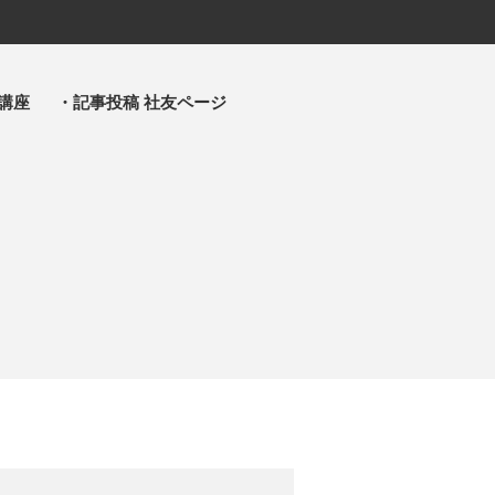
講座
・記事投稿 社友ページ
・主事 支部長 各部各会
・布教部
・災救隊
・基礎講座
・記事投稿 社友ページ
・北海道教区報
検索