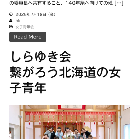
meets
の委員長へ共有すること、140年祭へ向けての残 […]
にをいがけデー
おうた合唱団
ひのきしんデー
2025年7月18日（金）
hk
ふせこみひのきし
女子青年会
ん
Read More
ままっぷ
ようぼく一斉活動日
しらゆき会
上川
余市
倶知安
八雲
函館
北見
繋がろう北海道の女
十勝
動画
南空知
天塩
千恵広
子青年
天龍
天理時報
天龍支部
室蘭
宗谷
子ども食堂
教区報
富良野
小樽
日高
旭川
教区祭
教誨師
札幌中南
札幌
札幌北西
札幌東