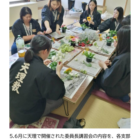
最近の投稿
教区報623号 2026年8月号
2026年8月 教区長あいさつ
教区合唱団 コーラスフェステ
ィバルに出演
天塩支部 おつとめ総会
札幌東支部・婦人会合同総会
カテゴリー
タグ
あいさつ
5.6月に天理で開催された委員長講習会の内容を、各支部