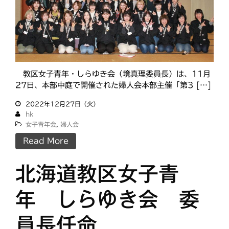
教区女子青年・しらゆき会（境真理委員長）は、11月
27日、本部中庭で開催された婦人会本部主催「第3 […]
2022年12月27日（火）
hk
女子青年会
,
婦人会
Read More
北海道教区女子青
年 しらゆき会 委
員長任命