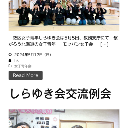
札幌白豊
渡島
災救通信
空知
献血
釧根
苫小牧
網走
紋別
教区女子青年しらゆき会は5月5日、教務支庁にて「繋
がろう北海道の女子青年 ― モッパン女子会 ― […]
2024年5月12日（日）
hk
女子青年会
Read More
しらゆき会交流例会