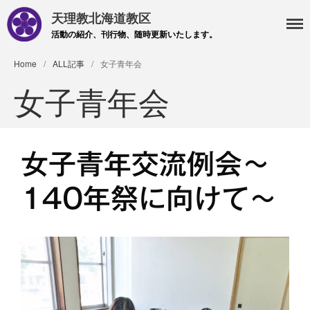
天理教北海道教区
活動の紹介、刊行物、随時更新いたします。
Home
/
ALL記事
/
女子青年会
女子青年会
・主事 支部長 各部各会
・布教部
女子青年交流例会〜
・災救隊
140年祭に向けて〜
・基礎講座
・記事投稿 社友ページ
・北海道教区報
検索