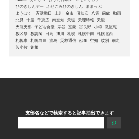
ひのきしんデー
ふせこみひのきしん
ままっぷ
ようぼく一斉活動日
上川
余市
倶知安
八雲
函館
動画
北見
十勝
千恵広
南空知
天塩
天理時報
天龍
天龍支部
子ども食堂
宗谷
室蘭
富良野
小樽
教区報
教区祭
教誨師
日高
旭川
札幌
札幌中南
札幌北西
札幌東
札幌白豊
渡島
災救通信
献血
空知
紋別
網走
苫小牧
釧根
支部名などで検索すると記事抽出できます