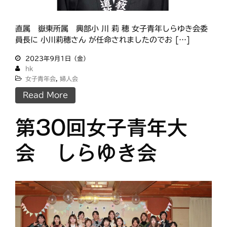
直属 嶽東所属 興部小 川 莉 穂 女子青年しらゆき会委
員長に 小川莉穂さん が任命されましたのでお […]
2023年9月1日（金）
hk
女子青年会
,
婦人会
Read More
第30回女子青年大
会 しらゆき会