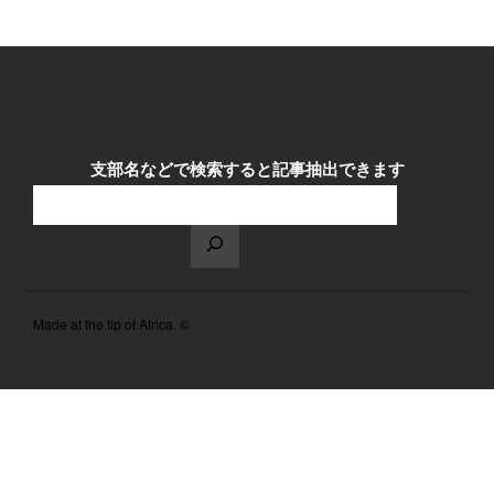
2026年8月 教区長あいさつ
教区合唱団 コーラスフェステ
ィバルに出演
天塩支部 おつとめ総会
札幌東支部・婦人会合同総会
支部名などで検索すると記事抽出できます
カテゴリー
Made at the tip of Africa. ©
タグ
あいさつ
meets
おうた
ひの
にをいがけデー
合唱団
きしんデー
ふせこ
みひのきしん
ままっぷ