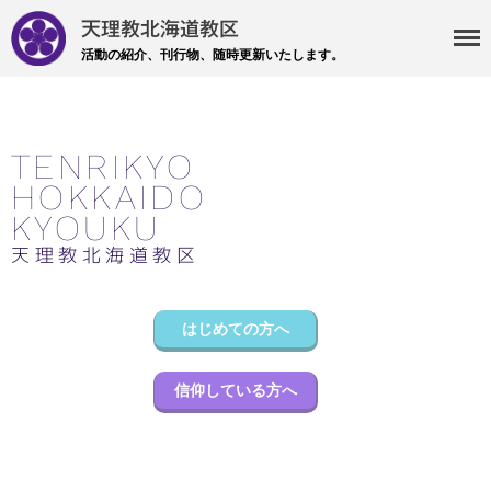
天理教北海道教区
活動の紹介、刊行物、随時更新いたします。
・主事 支部長 各部各会
・布教部
・災救隊
TENRIKYO
・基礎講座
HOKKAIDO
・記事投稿 社友ページ
KYOUKU
・北海道教区報
天理教北海道教区
検索
はじめての方へ
信仰している方へ
最近の投稿
教区報623号 2026年8月号