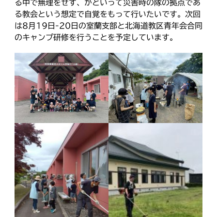
ひのきしんデー
る中で無理をせず、かといって災害時の隊の拠点であ
る教会という想定で自覚をもって行いたいです。次回
ふせこみひのきし
は8月19日-20日の室蘭支部と北海道教区青年会合同
ん
のキャンプ研修を行うことを予定しています。
ままっぷ
ようぼく一斉活動日
上川
余市
倶知安
八雲
函館
北見
十勝
動画
南空知
天塩
千恵広
天龍
天理時報
天龍支部
室蘭
宗谷
子ども食堂
教区報
富良野
小樽
日高
旭川
教区祭
教誨師
札幌中南
札幌
札幌北西
札幌東
札幌白豊
渡島
災救通信
空知
献血