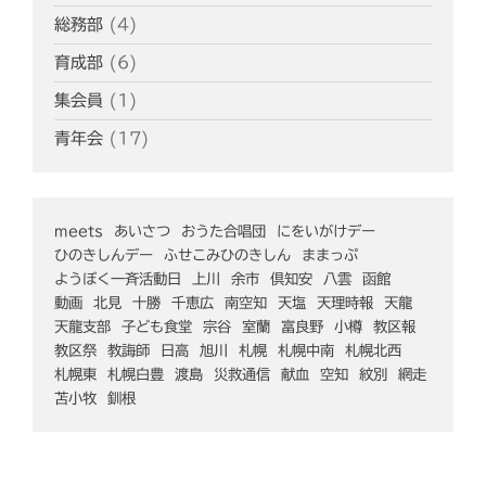
総務部
(4)
育成部
(6)
集会員
(1)
青年会
(17)
meets
あいさつ
おうた合唱団
にをいがけデー
ひのきしんデー
ふせこみひのきしん
ままっぷ
ようぼく一斉活動日
上川
余市
倶知安
八雲
函館
動画
北見
十勝
千恵広
南空知
天塩
天理時報
天龍
天龍支部
子ども食堂
宗谷
室蘭
富良野
小樽
教区報
教区祭
教誨師
日高
旭川
札幌
札幌中南
札幌北西
札幌東
札幌白豊
渡島
災救通信
献血
空知
紋別
網走
苫小牧
釧根