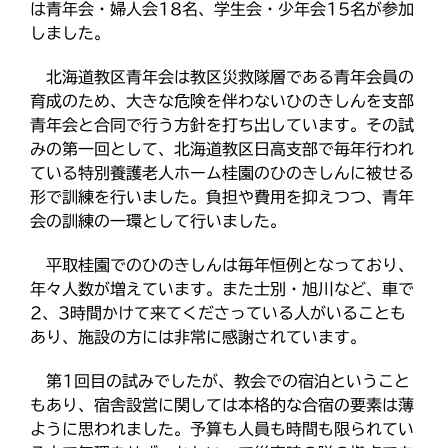
最近の投稿
は青年会・婦人会18名、学生会・少年会15名が参加
k
教区報623号 2026年8月号
しました。
2026年8月 教区長あいさつ
北海道教区青年会は教区災救隊層である青年会員の
教区合唱団 コーラスフェステ
育成のため、大きな危険を伴わないひのきしんを支部
ィバルに出演
青年会と合同で行う方針を打ち出しています。その試
天塩支部 おつとめ総会
みの第一回として、北海道教区日高支部で毎年行われ
札幌東支部・婦人会合同総会
ている特別養護老人ホーム桂園のひのきしんに被せる
形で訓練を行いました。負担や費用を抑えつつ、青年
会の訓練の一環として行いました。
カテゴリー
平取桂園でのひのきしんは毎年恒例となっており、
年々人数が増えています。また士別・旭川など、車で
2、3時間かけて来てくださっている人がいることも
あり、施設の方には非常に感謝されています。
タグ
第1回目の試みでしたが、教会での宿泊ということ
あいさつ
meets
もあり、宿舎設営に関しては本格的な合宿の要素は薄
にをいがけデー
おうた合唱団
ように思われました。予算も人員も時間も限られてい