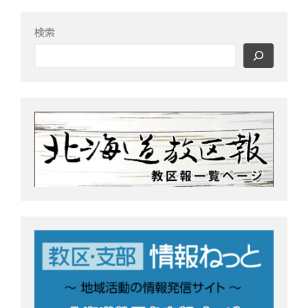
o
r
k
検索