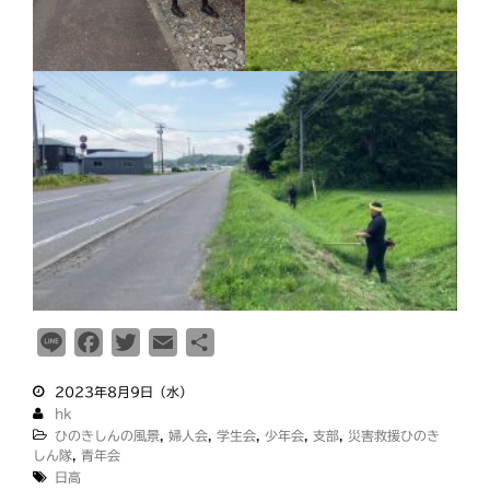
釧根
苫小牧
網走
紋別
L
F
T
E
共
i
a
w
m
有
2023年8月9日（水）
n
c
i
a
hk
e
e
t
i
ひのきしんの風景
,
婦人会
,
学生会
,
少年会
,
支部
,
災害救援ひのき
b
t
l
しん隊
,
青年会
日高
o
e