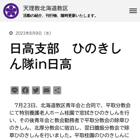
天理教北海道教区
活動の紹介、刊行物、随時更新いたします。
2023年8月9日（水）
・主事 支部長 各部各会
日高支部 ひのきし
・布教部
ん隊in日高
・災救隊
・基礎講座
・記事投稿 社友ページ
・北海道教区報
L
F
T
E
共
i
a
w
m
有
7月23日、北海道教区青年会と合同で、平取分教会
n
c
i
a
検索
にて特別養護老人ホーム桂園で窓拭きひのきしんを行
e
e
t
i
い、その後青年会と教会勤務者で平取分教会の除草ひ
b
t
l
のきしん、北厚分教会に宿泊し、翌日膽振分教会で除
o
e
草ひのきしんを行いました。平取桂園のひのきしんに
o
r