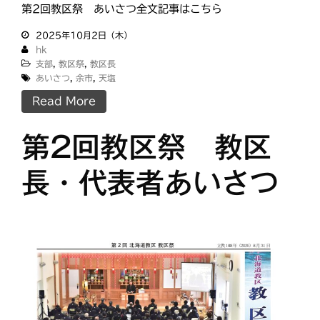
日高
旭川
教区祭
教誨師
第2回教区祭 あいさつ全文記事はこちら
札幌中南
札幌
2025年10月2日（木）
札幌北西
札幌東
hk
札幌白豊
渡島
支部
,
教区祭
,
教区長
災救通信
あいさつ
,
余市
,
天塩
空知
献血
Read More
釧根
苫小牧
網走
紋別
第2回教区祭 教区
長・代表者あいさつ