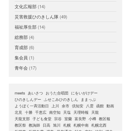
文化広報部
(14)
災害救援ひのきしん隊
(49)
福祉厚生部
(14)
総務部
(4)
育成部
(6)
集会員
(1)
青年会
(17)
meets
あいさつ
おうた合唱団
にをいがけデー
ひのきしんデー
ふせこみひのきしん
ままっぷ
ようぼく一斉活動日
上川
余市
倶知安
八雲
函館
動画
北見
十勝
千恵広
南空知
天塩
天理時報
天龍
天龍支部
子ども食堂
宗谷
室蘭
富良野
小樽
教区報
教区祭
教誨師
日高
旭川
札幌
札幌中南
札幌北西