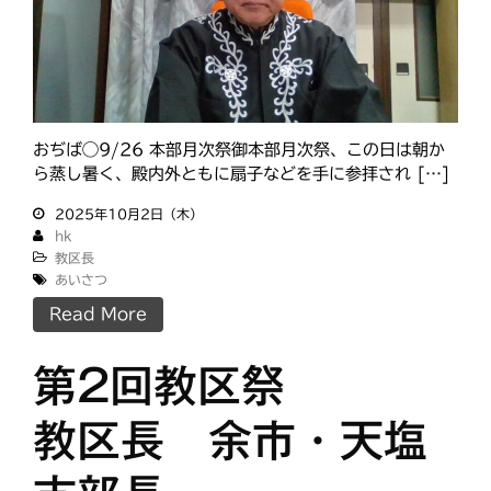
検索
最近の投稿
おぢば◯9/26 本部月次祭御本部月次祭、この日は朝か
2026年8月 教区長あいさつ
ら蒸し暑く、殿内外ともに扇子などを手に参拝され […]
教区合唱団 コーラスフェステ
ィバルに出演
2025年10月2日（木）
hk
天塩支部 おつとめ総会
教区長
札幌東支部・婦人会合同総会
あいさつ
室蘭支部 5月、6月のひのきし
Read More
ん
第2回教区祭
教区長 余市・天塩
カテゴリー