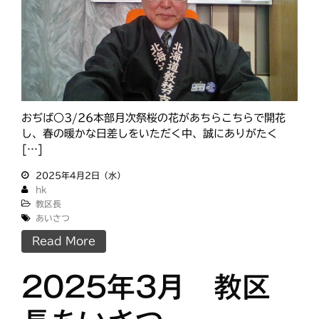
おぢば○3/26本部月次祭桜の花があちらこちらで開花
し、春の暖かな日差しをいただく中、誠にありがたく
[…]
2025年4月2日（水）
hk
教区長
あいさつ
Read More
2025年3月 教区