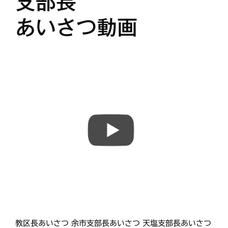
支部長
あいさつ動画
タグ
あいさつ
meets
にをいがけデー
おうた合唱団
ひのきしんデー
ふせこみひのきし
ん
ままっぷ
ようぼく一斉活動日
上川
余市
倶知安
八雲
函館
北見
十勝
動画
南空知
天塩
千恵広
天龍
天理時報
天龍支部
室蘭
宗谷
子ども食堂
教区報
富良野
小樽
教区長あいさつ 余市支部長あいさつ 天塩支部長あいさつ