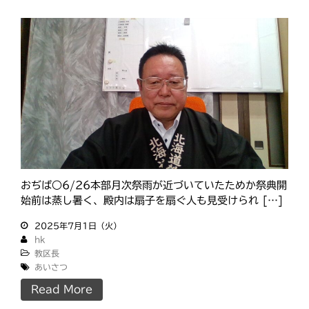
おぢば○6/26本部月次祭雨が近づいていたためか祭典開
始前は蒸し暑く、殿内は扇子を扇ぐ人も見受けられ […]
2025年7月1日（火）
hk
教区長
あいさつ
Read More