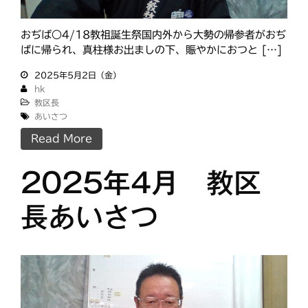
おぢば○4/18教祖誕生祭国内外から大勢の帰参者がおぢ
ばに帰られ、真柱様お出ましの下、賑やかにおつと […]
2025年5月2日（金）
hk
教区長
あいさつ
Read More
2025年4月 教区
長あいさつ