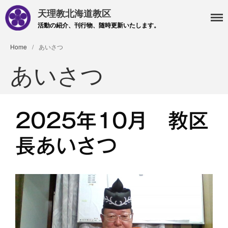
天理教北海道教区
活動の紹介、刊行物、随時更新いたします。
Home
/
あいさつ
あいさつ
2025年10月 教区
・主事 支部長 各部各会
長あいさつ
・布教部
・災救隊
・基礎講座
・記事投稿 社友ページ
・北海道教区報