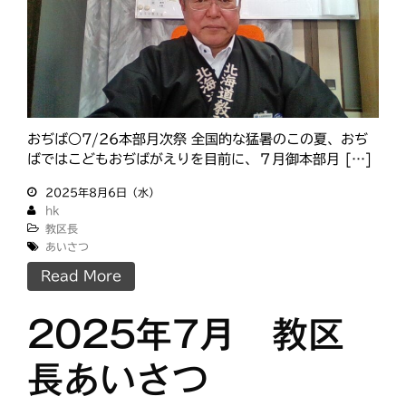
おぢば○7/26本部月次祭 全国的な猛暑のこの夏、おぢ
ばではこどもおぢばがえりを目前に、７月御本部月 […]
2025年8月6日（水）
hk
教区長
あいさつ
Read More
2025年7月 教区
長あいさつ