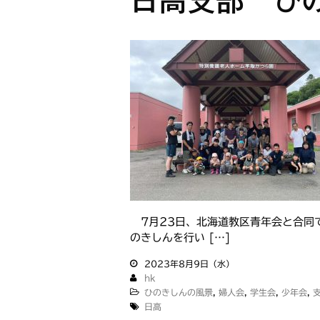
日高支部 ひの
7月23日、北海道教区青年会と合同
のきしんを行い […]
2023年8月9日（水）
hk
ひのきしんの風景
,
婦人会
,
学生会
,
少年会
,
日高