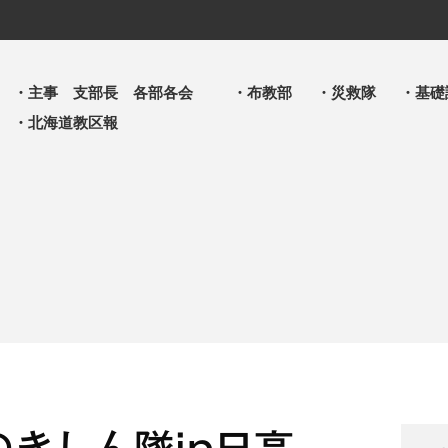
・主事 支部長 各部各会
・布教部
・災救隊
・基礎
・北海道教区報