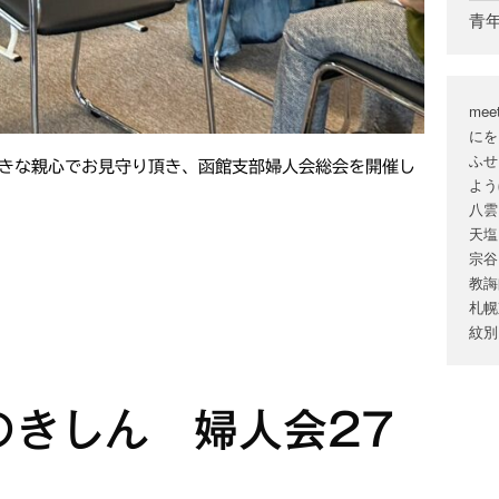
青
mee
にを
ふせ
大きな親心でお見守り頂き、函館支部婦人会総会を開催し
よう
八雲
天塩
宗谷
教誨
札幌
紋別
のきしん 婦人会27