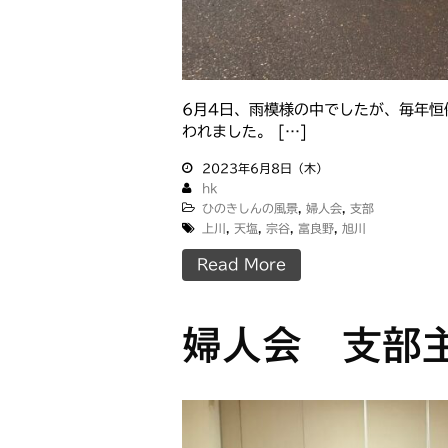
6月4日、雨模様の中でしたが、毎年
われました。 […]
2023年6月8日（木）
hk
ひのきしんの風景
,
婦人会
,
支部
上川
,
天塩
,
宗谷
,
富良野
,
旭川
Read More
婦人会 支部