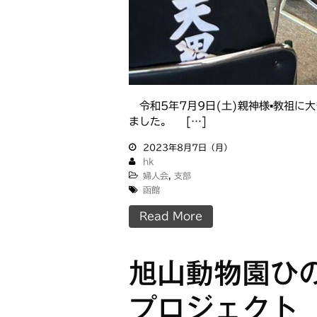
令和5年7月9日(土)親神様▪教祖に
ました。 […]
2023年8月7日（月）
hk
婦人会
,
支部
函館
Read More
旭山動物園ひ
プロジェクト