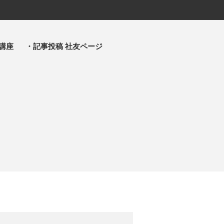
講座
・記事投稿 社友ページ
・主事 支部長 各部各会
・布教部
・災救隊
・基礎講座
・記事投稿 社友ページ
・北海道教区報
検索