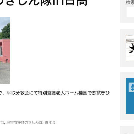
きしん隊in日高
検
で、平取分教会にて特別養護老人ホーム桂園で窓拭きひ
支部
,
災害救援ひのきしん隊
,
青年会