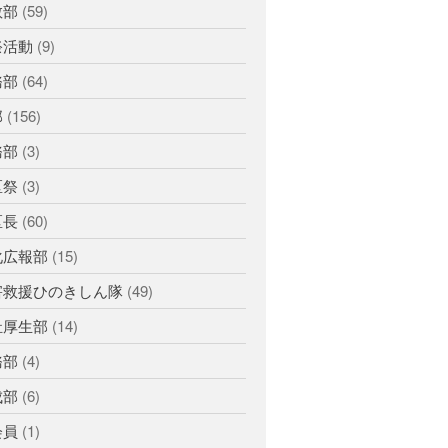
災救通信
空知
献血
教部
(59)
釧根
苫小牧
網走
紋別
祭活動
(9)
務部
(64)
部
(156)
務部
(3)
区祭
(3)
区長
(60)
化広報部
(15)
害救援ひのきしん隊
(49)
祉厚生部
(14)
務部
(4)
成部
(6)
会員
(1)