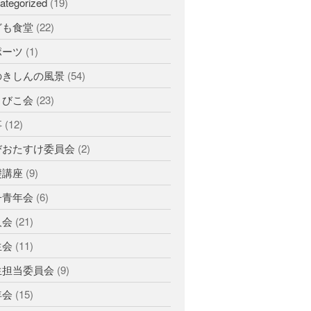
ategorized
(19)
ひのきしんデー
ども食堂
(22)
ふせこみひのきし
ポーツ
(1)
ん
のきしんの風景
(54)
ままっぷ
ようぼく一斉活動日
まびこ会
(23)
上川
余市
倶知安
八雲
事
(12)
函館
北見
十勝
動画
びおたすけ委員会
(2)
南空知
天塩
千恵広
天龍
天理時報
礎講座
(9)
天龍支部
室蘭
宗谷
子ども食堂
子青年会
(6)
教区報
富良野
小樽
人会
(21)
日高
旭川
教区祭
教誨師
生会
(11)
札幌中南
札幌
札幌北西
札幌東
生担当委員会
(9)
札幌白豊
渡島
年会
(15)