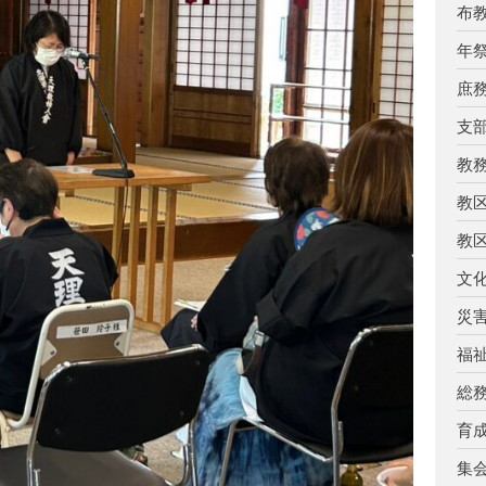
布
年
庶
支
教
教
教
文
災
福
総
育
集