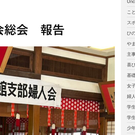
Unc
こ
ス
会総会 報告
ひ
や
主
喜
基
女
婦
学
学
少