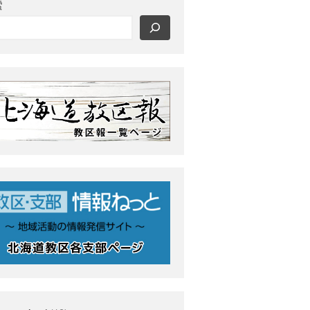
索
最近の投稿
教区報623号 2026年8月号
2026年8月 教区長あいさつ
教区合唱団 コーラスフェステ
ィバルに出演
天塩支部 おつとめ総会
札幌東支部・婦人会合同総会
カテゴリー
タグ
あいさつ
meets
にをいがけデー
おうた合唱団