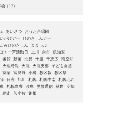
年会
(17)
ts
あいさつ
おうた合唱団
いがけデー
ひのきしんデー
こみひのきしん
ままっぷ
ぼく一斉活動日
上川
余市
倶知安
函館
動画
北見
十勝
千恵広
南空知
天理時報
天龍
天龍支部
子ども食堂
室蘭
富良野
小樽
教区報
教区祭
師
日高
旭川
札幌
札幌中南
札幌北西
東
札幌白豊
渡島
災救通信
献血
空知
網走
苫小牧
釧根