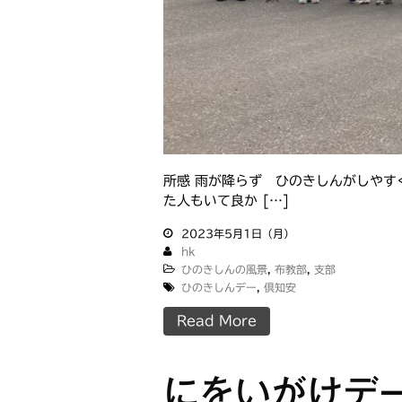
所感 雨が降らず ひのきしんがしやす
た人もいて良か […]
2023年5月1日（月）
hk
ひのきしんの風景
,
布教部
,
支部
ひのきしんデー
,
倶知安
Read More
にをいがけデ