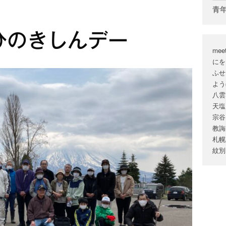
青
ひのきしんデー
mee
にを
ふせ
よう
八雲
天塩
宗谷
教誨
札幌
紋別