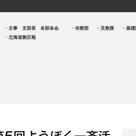
・主事 支部長 各部各会
・布教部
・災救隊
・基礎
・北海道教区報