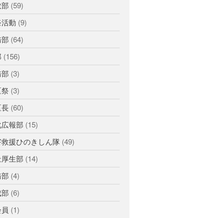
教部
(59)
釧根
苫小牧
網走
紋別
祭活動
(9)
務部
(64)
部
(156)
務部
(3)
区祭
(3)
区長
(60)
化広報部
(15)
害救援ひのきしん隊
(49)
祉厚生部
(14)
務部
(4)
成部
(6)
会員
(1)