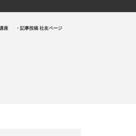
講座
・記事投稿 社友ページ
・主事 支部長 各部各会
・布教部
・災救隊
・基礎講座
・記事投稿 社友ページ
・北海道教区報
検索