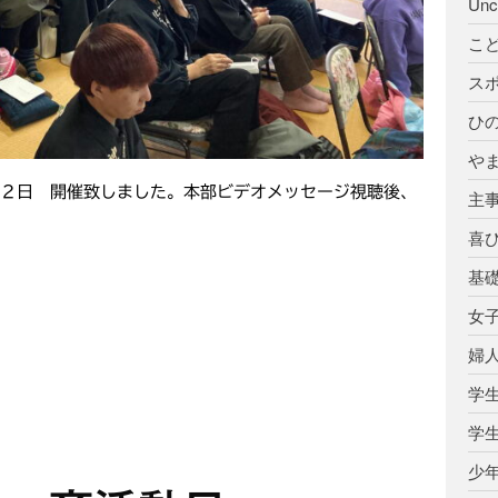
Unc
こ
ス
ひ
や
月２日 開催致しました。本部ビデオメッセージ視聴後、
主
喜
基
女
婦
学
学
少