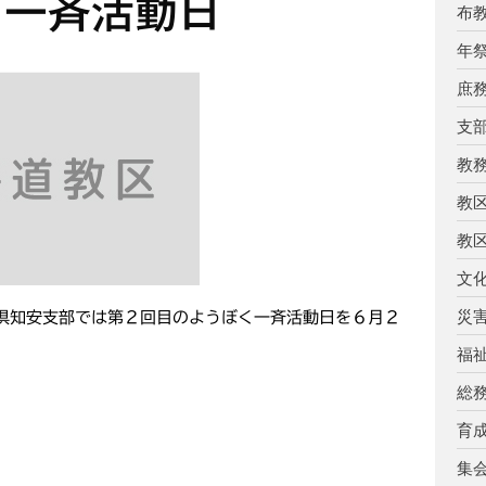
く一斉活動日
布
年
庶
支
教
教
教
文
災
倶知安支部では第２回目のようぼく一斉活動日を６月２
福
総
育
集