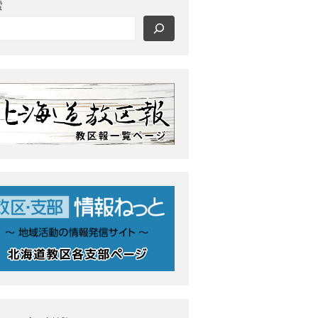
索
最近の投稿
教区報623号 2026年8月号
2026年8月 教区長あいさつ
教区合唱団 コーラスフェステ
ィバルに出演
天塩支部 おつとめ総会
札幌東支部・婦人会合同総会
カテゴリー
タグ
あいさつ
meets
にをいがけデー
おうた合唱団