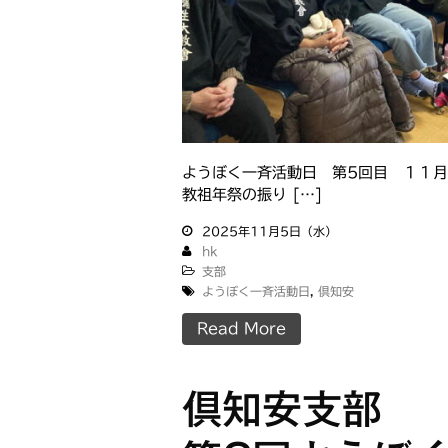
ようぼく一斉活動日 第5回目 １１
教祖年祭の振り […]
2025年11月5日（水）
hk
支部
ようぼく一斉活動日
,
倶知安
Read More
倶知安支部