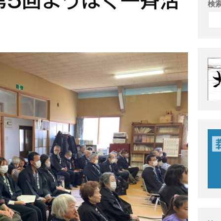
第5回ようぼく一斉活
検