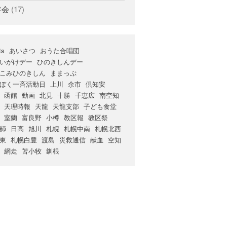
年会
(17)
ts
あいさつ
おうた合唱団
いがけデー
ひのきしんデー
こみひのきしん
ままっぷ
ぼく一斉活動日
上川
余市
倶知安
函館
動画
北見
十勝
千恵広
南空知
天理時報
天龍
天龍支部
子ども食堂
室蘭
富良野
小樽
教区報
教区祭
師
日高
旭川
札幌
札幌中南
札幌北西
東
札幌白豊
渡島
災救通信
献血
空知
網走
苫小牧
釧根