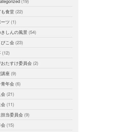
ategorized
(19)
ひのきしんデー
ども食堂
(22)
ふせこみひのきし
ん
ポーツ
(1)
ままっぷ
のきしんの風景
(54)
ようぼく一斉活動日
まびこ会
(23)
上川
余市
倶知安
八雲
函館
北見
事
(12)
十勝
動画
南空知
天塩
千恵広
びおたすけ委員会
(2)
天龍
天理時報
天龍支部
礎講座
(9)
室蘭
宗谷
子ども食堂
子青年会
(6)
教区報
富良野
小樽
人会
(21)
日高
旭川
教区祭
教誨師
札幌中南
生会
(11)
札幌
札幌北西
札幌東
生担当委員会
(9)
札幌白豊
渡島
年会
(15)
災救通信
空知
献血