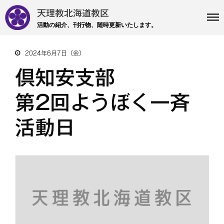
天理教北海道教区
活動の紹介、刊行物、随時更新いたします。
2024年6月7日（金）
・主事 支部長 各部各会
倶知安支部
・布教部
・災救隊
第2回ようぼく一斉
・基礎講座
活動日
・記事投稿 社友ページ
・北海道教区報
検索
最近の投稿