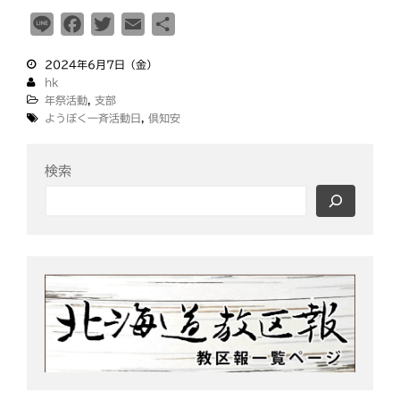
釧根
苫小牧
網走
紋別
L
F
T
E
共
i
a
w
m
有
2024年6月7日（金）
n
c
i
a
hk
e
e
t
i
年祭活動
,
支部
b
t
l
ようぼく一斉活動日
,
倶知安
o
e
o
r
検索
k