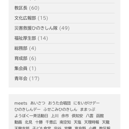
教区長
(60)
文化広報部
(15)
災害救援ひのきしん隊
(49)
福祉厚生部
(14)
総務部
(4)
育成部
(6)
集会員
(1)
青年会
(17)
meets
あいさつ
おうた合唱団
にをいがけデー
ひのきしんデー
ふせこみひのきしん
ままっぷ
ようぼく一斉活動日
上川
余市
倶知安
八雲
函館
動画
北見
十勝
千恵広
南空知
天塩
天理時報
天龍
天龍支部
子ども食堂
宗谷
室蘭
富良野
小樽
教区報