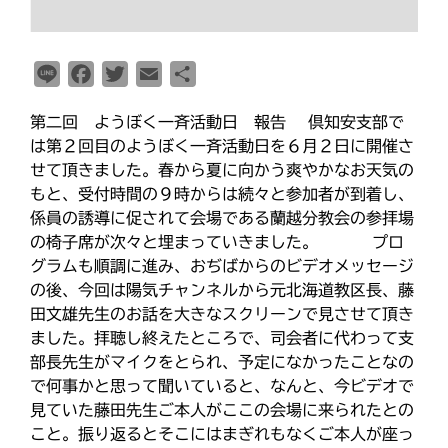
教区報623号 2026年8月号
2026年8月 教区長あいさつ
L
F
T
E
共
教区合唱団 コーラスフェステ
i
a
w
m
有
ィバルに出演
第二回 ようぼく一斉活動日 報告 倶知安支部で
n
c
i
a
天塩支部 おつとめ総会
は第２回目のようぼく一斉活動日を６月２日に開催さ
e
e
t
i
札幌東支部・婦人会合同総会
せて頂きました。春から夏に向かう爽やかなお天気の
b
t
l
もと、受付時間の９時からは続々と参加者が到着し、
o
e
係員の誘導に促されて会場である蘭越分教会の参拝場
o
r
の椅子席が次々と埋まっていきました。 プロ
カテゴリー
k
グラムも順調に進み、おぢばからのビデオメッセージ
の後、今回は陽気チャンネルから元北海道教区長、藤
田文雄先生のお話を大きなスクリーンで見させて頂き
ました。拝聴し終えたところで、司会者に代わって支
タグ
部長先生がマイクをとられ、予定になかったことなの
あいさつ
で何事かと思って聞いていると、なんと、今ビデオで
meets
見ていた藤田先生ご本人がここの会場に来られたとの
にをいがけデー
おうた合唱団
こと。振り返るとそこにはまぎれもなくご本人が座っ
ひのきしんデー