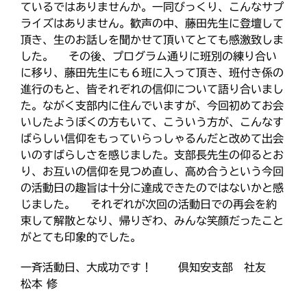
ているではありませんか。一同びっくり、こんなサプ
ふせこみひのきし
ライズはありません。歓声の中、藤田先生に登壇して
ん
頂き、生のお話しを聞かせて頂いてとても感激致しま
した。 その後、プログラム通りに班別の練り合い
ままっぷ
ようぼく一斉活動日
に移り、藤田先生にも６班に入って頂き、班付き係の
上川
進行のもと、皆それぞれの信仰について語り合いまし
余市
倶知安
八雲
た。ながく支部内に住んでいますが、今回初めてお会
函館
北見
十勝
動画
いしたようぼくの方もいて、こういう方が、こんなす
南空知
天塩
千恵広
ばらしい信仰をもっていらっしゃるんだと改めて出会
天龍
天理時報
天龍支部
いのすばらしさを感じました。支部長先生の仰るとお
室蘭
宗谷
子ども食堂
り、お互いの信仰を見つめ直し、高め合うという今回
教区報
の活動日の趣旨は十分に達成できたのではないかと感
富良野
小樽
じました。 それぞれが次回の活動日での再会を約
日高
旭川
教区祭
教誨師
束して解散となり、帰りぎわ、みんな笑顔だったこと
札幌中南
札幌
がとても印象的でした。
札幌北西
札幌東
一斉活動日、大成功です！ 倶知安支部 社友
札幌白豊
渡島
松本 修
災救通信
空知
献血