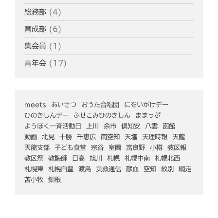
総務部
(4)
育成部
(6)
集会員
(1)
青年会
(17)
meets
あいさつ
おうた合唱団
にをいがけデー
ひのきしんデー
ふせこみひのきしん
ままっぷ
ようぼく一斉活動日
上川
余市
倶知安
八雲
函館
動画
北見
十勝
千恵広
南空知
天塩
天理時報
天龍
天龍支部
子ども食堂
宗谷
室蘭
富良野
小樽
教区報
教区祭
教誨師
日高
旭川
札幌
札幌中南
札幌北西
札幌東
札幌白豊
渡島
災救通信
献血
空知
紋別
網走
苫小牧
釧根