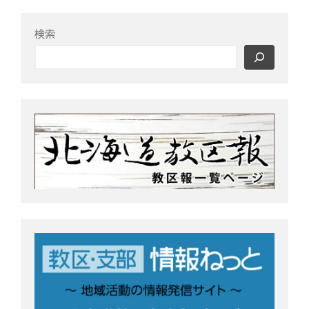
ふせこみひのきし
o
e
ん
o
r
検索
k
ままっぷ
ようぼく一斉活動日
上川
余市
倶知安
八雲
函館
北見
十勝
動画
南空知
天塩
千恵広
天龍
天理時報
天龍支部
室蘭
宗谷
子ども食堂
教区報
富良野
小樽
日高
旭川
教区祭
教誨師
札幌中南
札幌
札幌北西
札幌東
札幌白豊
渡島
災救通信
空知
献血
釧根
苫小牧
網走
紋別