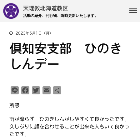
天理教北海道教区
活動の紹介、刊行物、随時更新いたします。
2023年5月1日（月）
・主事 支部長 各部各会
倶知安支部 ひのき
・布教部
・災救隊
しんデー
・基礎講座
・記事投稿 社友ページ
・北海道教区報
L
F
T
E
共
i
a
w
m
有
検索
所感
n
c
i
a
e
e
t
i
雨が降らず ひのきしんがしやすくて良かったです。
b
t
l
久しぶりに顔を合わせることが出来た人もいて良かっ
o
e
最近の投稿
たです。
o
r