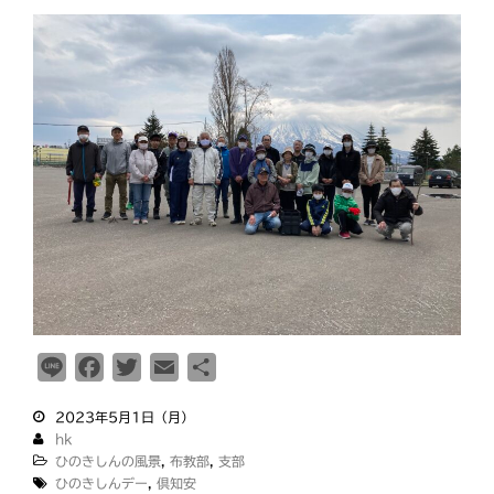
教区報623号 2026年8月号
k
2026年8月 教区長あいさつ
教区合唱団 コーラスフェステ
ィバルに出演
天塩支部 おつとめ総会
札幌東支部・婦人会合同総会
カテゴリー
L
F
T
E
共
タグ
i
a
w
m
有
あいさつ
meets
2023年5月1日（月）
n
c
i
a
hk
にをいがけデー
おうた合唱団
e
e
t
i
ひのきしんの風景
,
布教部
,
支部
ひのきしんデー
b
t
l
ひのきしんデー
,
倶知安