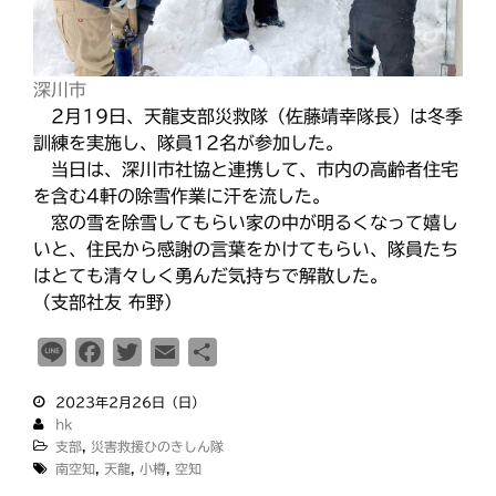
深川市
2月19日、天龍支部災救隊（佐藤靖幸隊長）は冬季
訓練を実施し、隊員12名が参加した。
当日は、深川市社協と連携して、市内の高齢者住宅
を含む4軒の除雪作業に汗を流した。
窓の雪を除雪してもらい家の中が明るくなって嬉し
いと、住民から感謝の言葉をかけてもらい、隊員たち
はとても清々しく勇んだ気持ちで解散した。
（支部社友 布野）
L
F
T
E
共
i
a
w
m
有
2023年2月26日（日）
n
c
i
a
hk
e
e
t
i
支部
,
災害救援ひのきしん隊
b
t
l
南空知
,
天龍
,
小樽
,
空知
o
e