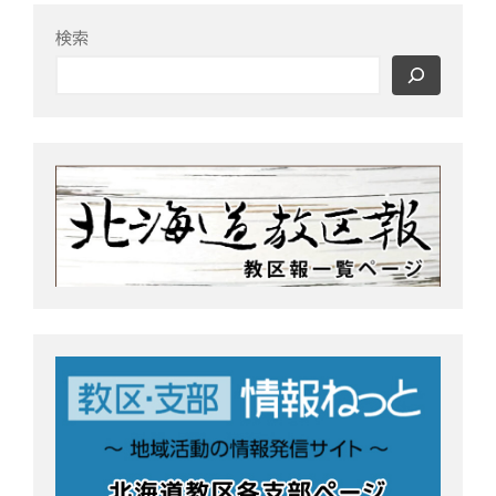
o
r
検索
k