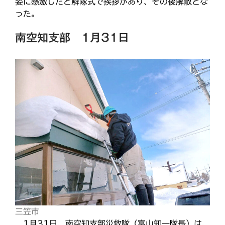
おうた合唱団
姿に感激したと解隊式で挨拶があり、その後解散とな
ひのきしんデー
った。
ふせこみひのきし
南空知支部 1月31日
ん
ままっぷ
ようぼく一斉活動日
上川
余市
倶知安
八雲
函館
北見
十勝
動画
南空知
天塩
千恵広
天龍
天理時報
天龍支部
室蘭
宗谷
子ども食堂
教区報
富良野
小樽
日高
旭川
教区祭
教誨師
札幌中南
札幌
札幌北西
札幌東
三笠市
札幌白豊
渡島
1月31日、南空知支部災救隊（富山知一隊長）は、