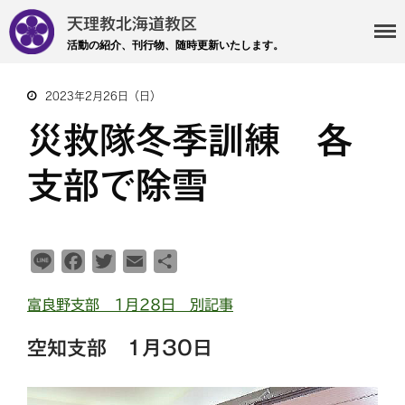
天理教北海道教区
活動の紹介、刊行物、随時更新いたします。
2023年2月26日（日）
災救隊冬季訓練 各
・主事 支部長 各部各会
・布教部
支部で除雪
・災救隊
・基礎講座
・記事投稿 社友ページ
L
F
T
E
共
・北海道教区報
i
a
w
m
有
富良野支部 1月28日 別記事
n
c
i
a
e
e
t
i
検索
空知支部 1月30日
b
t
l
o
e
o
r