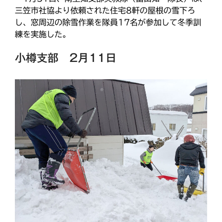
災救通信
空知
献血
三笠市社協より依頼された住宅8軒の屋根の雪下ろ
釧根
苫小牧
網走
紋別
し、窓周辺の除雪作業を隊員17名が参加して冬季訓
練を実施した。
小樽支部 2月11日