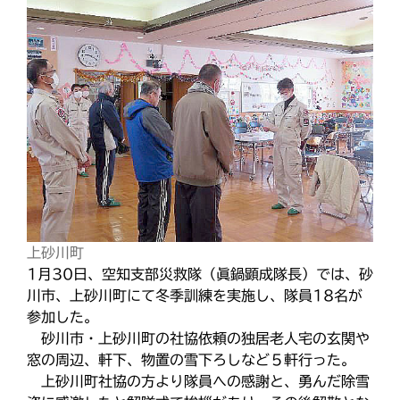
k
最近の投稿
教区報623号 2026年8月号
2026年8月 教区長あいさつ
教区合唱団 コーラスフェステ
ィバルに出演
天塩支部 おつとめ総会
札幌東支部・婦人会合同総会
カテゴリー
上砂川町
1月30日、空知支部災救隊（眞鍋顕成隊長）では、砂
川市、上砂川町にて冬季訓練を実施し、隊員18名が
参加した。
砂川市・上砂川町の社協依頼の独居老人宅の玄関や
タグ
窓の周辺、軒下、物置の雪下ろしなど５軒行った。
あいさつ
meets
上砂川町社協の方より隊員への感謝と、勇んだ除雪
にをいがけデー