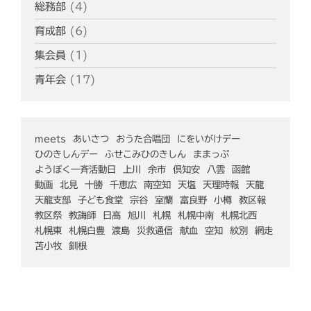
総務部
(4)
育成部
(6)
集会員
(1)
青年会
(17)
meets
あいさつ
おうた合唱団
にをいがけデー
ひのきしんデー
ふせこみひのきしん
ままっぷ
ようぼく一斉活動日
上川
余市
倶知安
八雲
函館
動画
北見
十勝
千恵広
南空知
天塩
天理時報
天龍
天龍支部
子ども食堂
宗谷
室蘭
富良野
小樽
教区報
教区祭
教誨師
日高
旭川
札幌
札幌中南
札幌北西
札幌東
札幌白豊
渡島
災救通信
献血
空知
紋別
網走
苫小牧
釧根