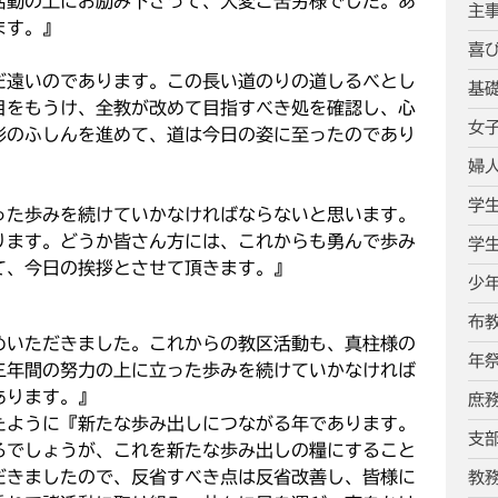
活動の上にお励み下さって、大変ご苦労様でした。あ
主
ます。』
喜
だ遠いのであります。この長い道のりの道しるべとし
基
目をもうけ、全教が改めて目指すべき処を確認し、心
女
形のふしんを進めて、道は今日の姿に至ったのであり
婦
学
った歩みを続けていかなければならないと思います。
ります。どうか皆さん方には、これからも勇んで歩み
学
て、今日の挨拶とさせて頂きます。』
少
布
とめいただきました。これからの教区活動も、真柱様の
年
三年間の努力の上に立った歩みを続けていかなければ
あります。』
庶
たように『新たな歩み出しにつながる年であります。
支
るでしょうが、これを新たな歩み出しの糧にすること
だきましたので、反省すべき点は反省改善し、皆様に
教