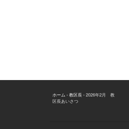
b
t
l
o
e
o
r
k
ホーム
›
教区長
›
2026年2月 教
区長あいさつ