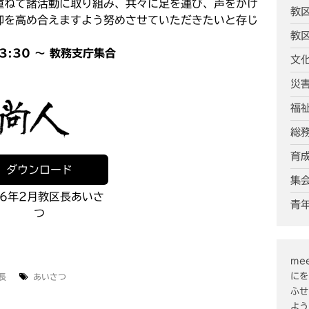
重ねて諸活動に取り組み、共々に足を運び、声をかけ
教
仰を高め合えますよう努めさせていただきたいと存じ
教
3:30 〜 教務支庁集合
文
災
福
総
育
ダウンロード
集
26年2月教区長あいさ
青
つ
mee
にを
長
あいさつ
ふせ
よう