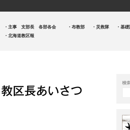
・主事 支部長 各部各会
・布教部
・災救隊
・基礎
・北海道教区報
検
 教区長あいさつ