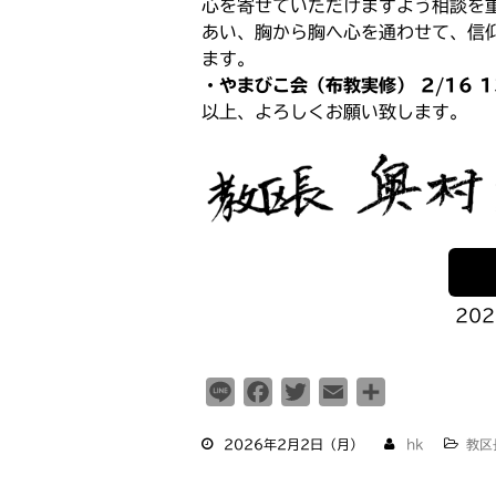
心を寄せていただけますよう相談を
あい、胸から胸へ心を通わせて、信
ます。
・やまびこ会（布教実修） 2/16 1
以上、よろしくお願い致します。
20
L
F
T
E
共
i
a
w
m
有
2026年2月2日（月）
hk
教区
n
c
i
a
e
e
t
i