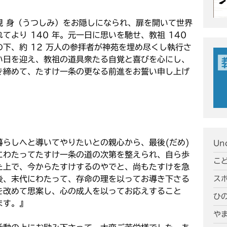
現 身（うつしみ）をお隠しになられ、扉を開いて世界
より 140 年。元一日に思いを馳せ、教祖 140
下、約 12 万人の参拝者が神苑を埋め尽くし執行さ
い日を迎え、教祖の道具衆たる自覚と喜びを心にし、
き締めて、たすけ一条の更なる前進をお誓い申し上げ
らしへと導いてやりたいとの親心から、最後(だめ)
Un
にわたってたすけ一条の道の次第を整えられ、自ら歩
こ
た上で、今からたすけするのやでと、尚もたすけを急
ス
後、末代にわたって、存命の理を以ってお導き下さる
を改めて思案し、心の成人を以ってお応えすること
ひ
ます。』
や