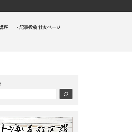
講座
・記事投稿 社友ページ
・主事 支部長 各部各会
・布教部
・災救隊
・基礎講座
・記事投稿 社友ページ
・北海道教区報
索
検索
最近の投稿
2026年8月 教区長あいさつ