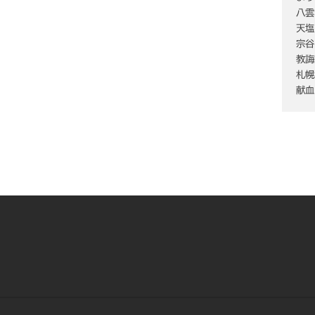
八雲
天塩
宗谷
教誨
札幌
献血