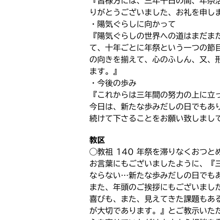
『皆様方には、三年千日の間、年祭
りがとうございました、お礼を申し
・陽気ぐらしに向かって
『陽気ぐらしの世界への道はまだま
て、十年ごとに年祭という一つの節
の向きを揃えて、心のふしん、又、
ます。』
・今後の歩み
『これからは三年間の努力の上に立
今日は、新たな歩みだしの日でもあ
続けて下さることをお願い致しまし
教区
◯教祖 140 年祭を滞りなくおつ
お言葉にもございましたように、『
ならない…新たな歩みだしの日でも
また、年頭のご挨拶にもございまし
喜びも、また、見えてきた課題もあ
が大切であります。』とご教示いた