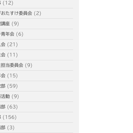
事
(12)
ふせこみひのきし
ん
びおたすけ委員会
(2)
ままっぷ
礎講座
(9)
ようぼく一斉活動日
子青年会
(6)
上川
余市
倶知安
八雲
函館
北見
人会
(21)
十勝
動画
南空知
天塩
千恵広
生会
(11)
天龍
天理時報
天龍支部
生担当委員会
(9)
室蘭
宗谷
子ども食堂
年会
(15)
教区報
富良野
小樽
教部
(59)
日高
旭川
教区祭
教誨師
札幌中南
祭活動
(9)
札幌
札幌北西
札幌東
務部
(63)
札幌白豊
渡島
部
(156)
災救通信
空知
献血
務部
(3)
釧根
苫小牧
網走
紋別