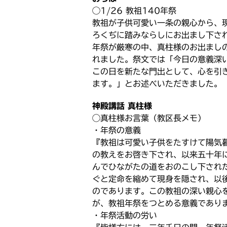
n
c
i
a
◯1/26 教祖140年祭
e
e
t
i
教祖が子供可愛い一条の親心から、
b
t
l
ろくぢに踏みならしにお出まし下されて
o
e
年祭が厳寒の中、真柱様のお出ましの
o
r
れました。祭文では「今日の意義深
k
この日を新たな門出として、心を引
ます。」とお述べいただきました。
神殿講話 真柱様
◯真柱様お言葉（教区長メモ）
・年祭の意義
『教祖は可愛い子供をたすけて陽気暮
の教えをお啓き下され、以来五十年
んでひながたの道をおのこし下され
ぐと定命を縮めて現身を隠され、以
のであります。この教祖の深い親心
が、教祖年祭をつとめる意義であり
・年祭活動の労い