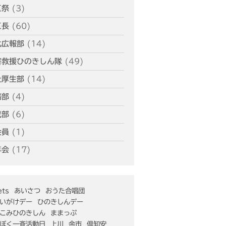
区祭
(3)
区長
(60)
化広報部
(14)
害救援ひのきしん隊
(49)
祉厚生部
(14)
務部
(4)
成部
(6)
会員
(1)
年会
(17)
ts
あいさつ
おうた合唱団
いがけデー
ひのきしんデー
こみひのきしん
ままっぷ
ぼく一斉活動日
上川
余市
倶知安