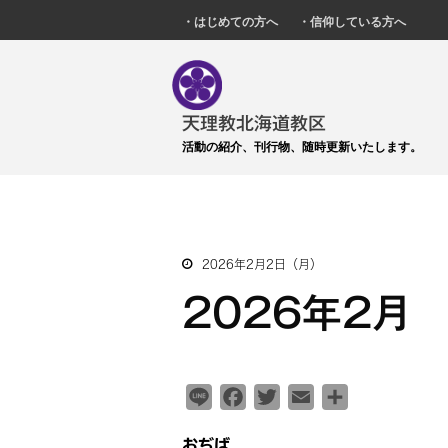
・はじめての方へ
・信仰している方へ
天理教北海道教区
活動の紹介、刊行物、随時更新いたします。
2026年2月2日（月）
2026年2月
L
F
T
E
共
i
a
w
m
有
おぢば