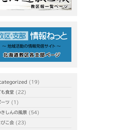
教区合唱団 コーラスフェステ
ィバルに出演
天塩支部 おつとめ総会
札幌東支部・婦人会合同総会
室蘭支部 5月、6月のひのきし
ん
カテゴリー
categorized
(19)
ども食堂
(22)
タグ
ポーツ
(1)
あいさつ
meets
のきしんの風景
(54)
にをいがけデー
おうた合唱団
まびこ会
(23)
ひのきしんデー