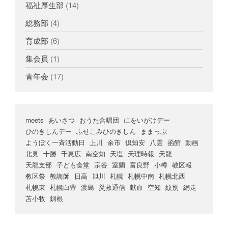
福祉厚生部
(14)
総務部
(4)
育成部
(6)
集会員
(1)
青年会
(17)
meets
あいさつ
おうた合唱団
にをいがけデー
ひのきしんデー
ふせこみひのきしん
ままっぷ
ようぼく一斉活動日
上川
余市
倶知安
八雲
函館
動画
北見
十勝
千恵広
南空知
天塩
天理時報
天龍
天龍支部
子ども食堂
宗谷
室蘭
富良野
小樽
教区報
教区祭
教誨師
日高
旭川
札幌
札幌中南
札幌北西
札幌東
札幌白豊
渡島
災救通信
献血
空知
紋別
網走
苫小牧
釧根