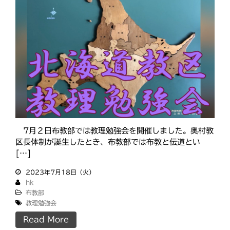
教区報623号 2026年8月号
2026年8月 教区長あいさつ
教区合唱団 コーラスフェステ
ィバルに出演
天塩支部 おつとめ総会
札幌東支部・婦人会合同総会
カテゴリー
7月２日布教部では教理勉強会を開催しました。奥村教
区長体制が誕生したとき、布教部では布教と伝道とい
[…]
タグ
2023年7月18日（火）
hk
あいさつ
布教部
meets
教理勉強会
にをいがけデー
おうた合唱団
ひのきしんデー
Read More