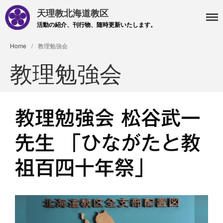
天理教北海道教区
活動の紹介、刊行物、随時更新いたします。
Home
/
教理勉強会
・主事 支部長 各部各会
教理勉強会
・布教部
・災救隊
・基礎講座
教理勉強会 松谷武一
・記事投稿 社友ページ
・北海道教区報
先生 「ひながたと教
祖百四十年祭」
検索
最近の投稿