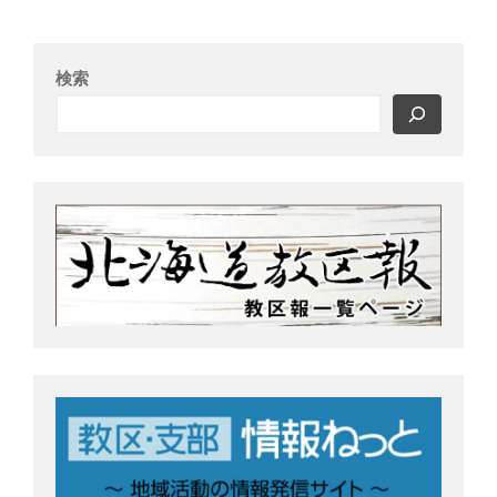
ふせこみひのきし
ん
検索
ままっぷ
ようぼく一斉活動日
上川
余市
倶知安
八雲
函館
北見
十勝
動画
南空知
天塩
千恵広
天龍
天理時報
天龍支部
室蘭
宗谷
子ども食堂
教区報
富良野
小樽
日高
旭川
教区祭
教誨師
札幌中南
札幌
札幌北西
札幌東
札幌白豊
渡島
災救通信
空知
献血
釧根
苫小牧
網走
紋別