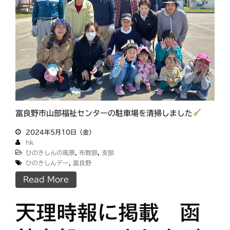
富良野市山部福祉センターの駐車場を清掃しました
2024年5月10日（金）
hk
ひのきしんの風景
,
布教部
,
支部
ひのきしんデー
,
富良野
Read More
天理時報に掲載 函