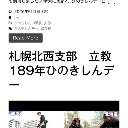
を清掃しました
晴天に恵まれ､ひのきしんデー日 […]
2026年5月1日（金）
hk
ひのきしんの風景
,
支部
ひのきしんデー
,
富良野
Read More
札幌北西支部 立教
189年ひのきしんデ
ー