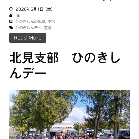
日高
旭川
教区祭
教誨師
2026年5月1日（金）
札幌中南
札幌
hk
札幌北西
札幌東
ひのきしんの風景
,
支部
ひのきしんデー
,
室蘭
札幌白豊
渡島
Read More
災救通信
空知
献血
釧根
苫小牧
網走
紋別
北見支部 ひのきし
んデー