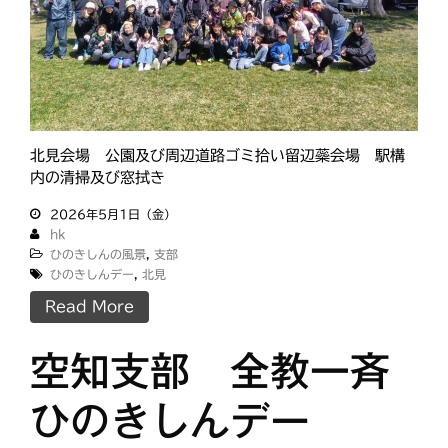
北見会場 公園及び周辺道路ゴミ拾い留辺蘂会場 駅構
内の清掃及び窓拭き
2026年5月1日（金）
hk
ひのきしんの風景
,
支部
ひのきしんデー
,
北見
Read More
空知支部 全教一斉
ひのきしんデー