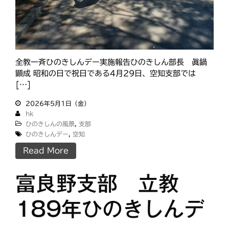
全教一斉ひのきしんデー実施報告ひのきしん部長 眞鍋
顕成 昭和の日で祝日である4月29日、空知支部では
[…]
2026年5月1日（金）
hk
ひのきしんの風景
,
支部
ひのきしんデー
,
空知
Read More
富良野支部 立教
189年ひのきしんデ