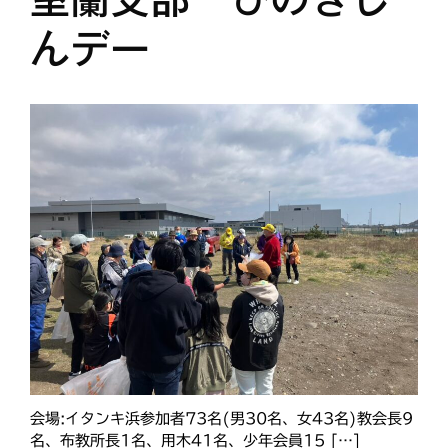
んデー
タグ
あいさつ
meets
にをいがけデー
おうた合唱団
ひのきしんデー
ふせこみひのきし
ん
ままっぷ
ようぼく一斉活動日
上川
余市
倶知安
八雲
函館
北見
十勝
動画
南空知
天塩
千恵広
天龍
天理時報
天龍支部
室蘭
宗谷
子ども食堂
会場:イタンキ浜参加者73名(男30名、女43名)教会長9
教区報
富良野
小樽
名、布教所長1名、用木41名、少年会員15 […]