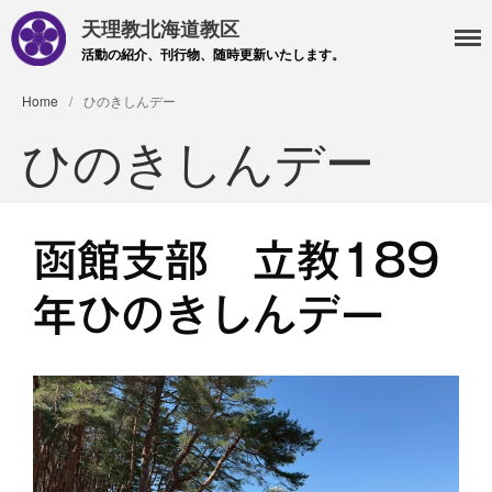
天理教北海道教区
活動の紹介、刊行物、随時更新いたします。
Home
/
ひのきしんデー
ひのきしんデー
函館支部 立教189
年ひのきしんデー
・主事 支部長 各部各会
・布教部
・災救隊
・基礎講座
・記事投稿 社友ページ
・北海道教区報