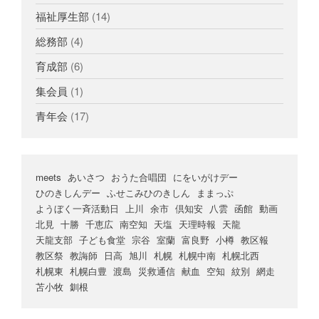
福祉厚生部
(14)
総務部
(4)
育成部
(6)
集会員
(1)
青年会
(17)
meets
あいさつ
おうた合唱団
にをいがけデー
ひのきしんデー
ふせこみひのきしん
ままっぷ
ようぼく一斉活動日
上川
余市
倶知安
八雲
函館
動画
北見
十勝
千恵広
南空知
天塩
天理時報
天龍
天龍支部
子ども食堂
宗谷
室蘭
富良野
小樽
教区報
教区祭
教誨師
日高
旭川
札幌
札幌中南
札幌北西
札幌東
札幌白豊
渡島
災救通信
献血
空知
紋別
網走
苫小牧
釧根