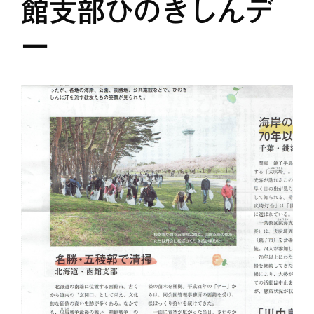
館支部ひのきしんデ
ー