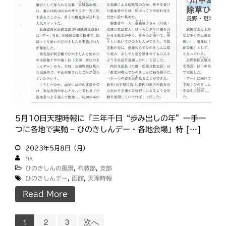
5月10日天理時報に「三年千日“歩み出しの年”一手一
つに各地で実動 – ひのきしんデー・各地会場」特 […]
2023年5月8日（月）
hk
ひのきしんの風景
,
布教部
,
支部
ひのきしんデー
,
函館
,
天理時報
Read More
1
2
3
次へ