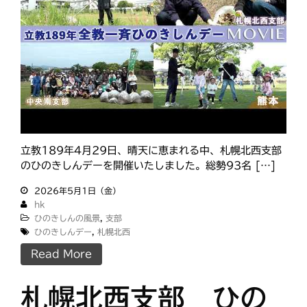
立教189年4月29日、晴天に恵まれる中、札幌北西支部
のひのきしんデーを開催いたしました。総勢93名 […]
2026年5月1日（金）
hk
ひのきしんの風景
,
支部
ひのきしんデー
,
札幌北西
Read More
札幌北西支部 ひの