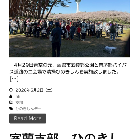
検索
最近の投稿
教区報623号 2026年8月号
2026年8月 教区長あいさつ
4月29日青空の元、函館市五稜郭公園と南茅部バイパ
ス道路の二会場で清掃ひのきしんを実施致しました。
教区合唱団 コーラスフェステ
[…]
ィバルに出演
天塩支部 おつとめ総会
2026年5月2日（土）
hk
札幌東支部・婦人会合同総会
支部
ひのきしんデー
Read More
カテゴリー
室蘭支部 ひのきし