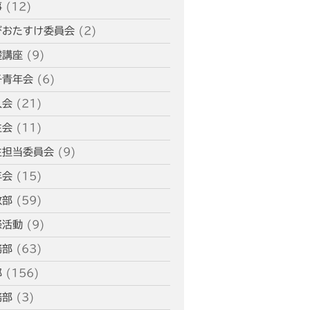
事
(12)
ふせこみひのきし
ん
びおたすけ委員会
(2)
ままっぷ
礎講座
(9)
ようぼく一斉活動日
子青年会
(6)
上川
余市
倶知安
八雲
函館
北見
人会
(21)
十勝
動画
南空知
天塩
千恵広
生会
(11)
天龍
天理時報
天龍支部
生担当委員会
(9)
室蘭
宗谷
子ども食堂
年会
(15)
教区報
富良野
小樽
教部
(59)
日高
旭川
教区祭
教誨師
札幌中南
祭活動
(9)
札幌
札幌北西
札幌東
務部
(63)
札幌白豊
渡島
部
(156)
災救通信
空知
献血
務部
(3)
釧根
苫小牧
網走
紋別