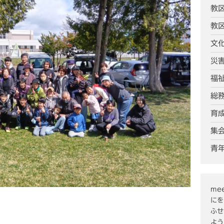
教
教
文
災
福
総
育
集
青
mee
にを
ふせ
よう