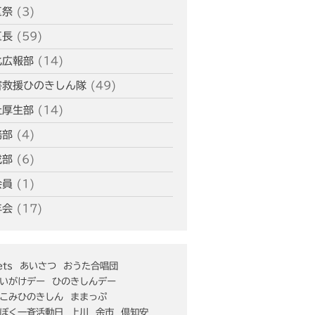
区祭
(3)
区長
(59)
化広報部
(14)
害救援ひのきしん隊
(49)
祉厚生部
(14)
務部
(4)
成部
(6)
会員
(1)
年会
(17)
ts
あいさつ
おうた合唱団
いがけデー
ひのきしんデー
こみひのきしん
ままっぷ
ぼく一斉活動日
上川
余市
倶知安