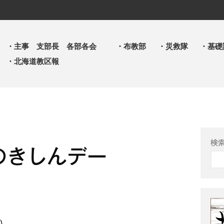
・主事 支部長 各部各会
・布教部
・災救隊
・基礎
・北海道教区報
検
のきしんデー
い