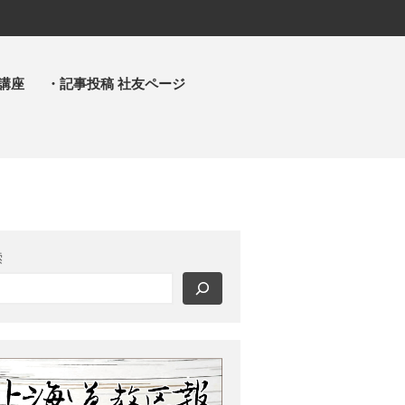
講座
・記事投稿 社友ページ
・主事 支部長 各部各会
・布教部
・災救隊
・基礎講座
・記事投稿 社友ページ
・北海道教区報
索
検索
最近の投稿
教区合唱団 コーラスフェステ