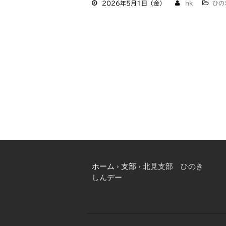
2026年5月1日（金）
hk
ひの
n
c
i
a
e
e
t
i
b
t
l
o
e
o
r
k
ホーム
›
支部
›
北見支部 ひのき
しんデー