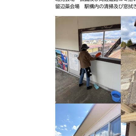
n
c
i
a
留辺蘂会場 駅構内の清掃及び窓拭
e
e
t
i
b
t
l
o
e
o
r
k