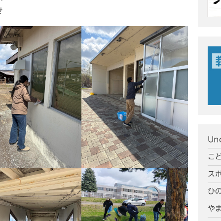
き
Un
こ
ス
ひ
や