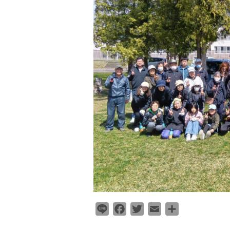
L
F
T
E
共
i
a
w
m
有