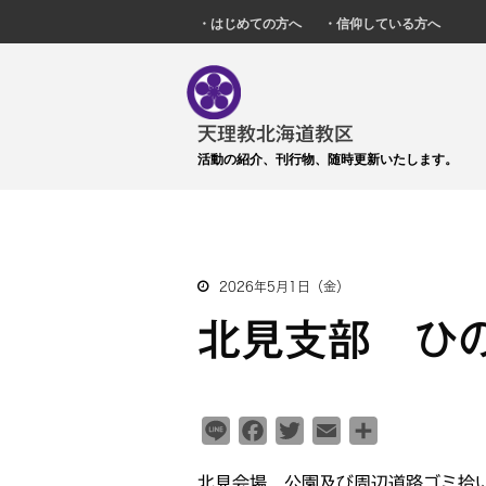
・はじめての方へ
・信仰している方へ
天理教北海道教区
活動の紹介、刊行物、随時更新いたします。
2026年5月1日（金）
北見支部 ひ
L
F
T
E
共
i
a
w
m
有
北見会場 公園及び周辺道路ゴミ拾