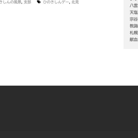
きしんの風景
,
支部
ひのきしんデー
,
北見
八雲
天塩
宗谷
教誨
札幌
献血