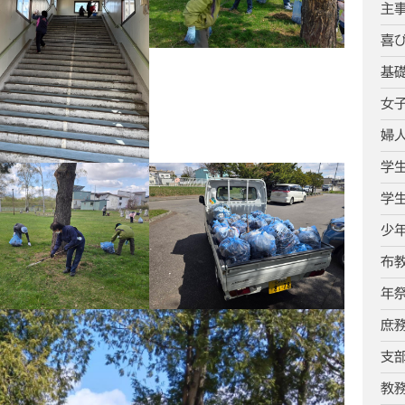
主
喜
基
女
婦
学
学
少
布
年
庶
支
教