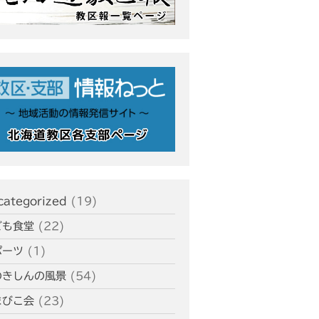
ィバルに出演
天塩支部 おつとめ総会
札幌東支部・婦人会合同総会
室蘭支部 5月、6月のひのきし
ん
釧根支部 支部総会開催
カテゴリー
categorized
(19)
ども食堂
(22)
タグ
ポーツ
(1)
あいさつ
meets
のきしんの風景
(54)
にをいがけデー
おうた合唱団
まびこ会
(23)
ひのきしんデー