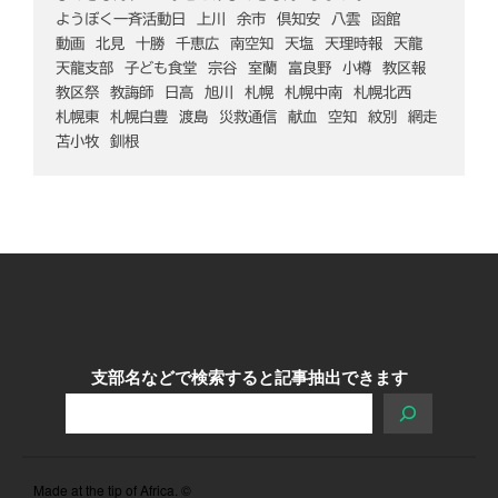
ようぼく一斉活動日
上川
余市
倶知安
八雲
函館
動画
北見
十勝
千恵広
南空知
天塩
天理時報
天龍
天龍支部
子ども食堂
宗谷
室蘭
富良野
小樽
教区報
教区祭
教誨師
日高
旭川
札幌
札幌中南
札幌北西
札幌東
札幌白豊
渡島
災救通信
献血
空知
紋別
網走
苫小牧
釧根
支部名などで検索すると記事抽出できます
Made at the tip of Africa. ©