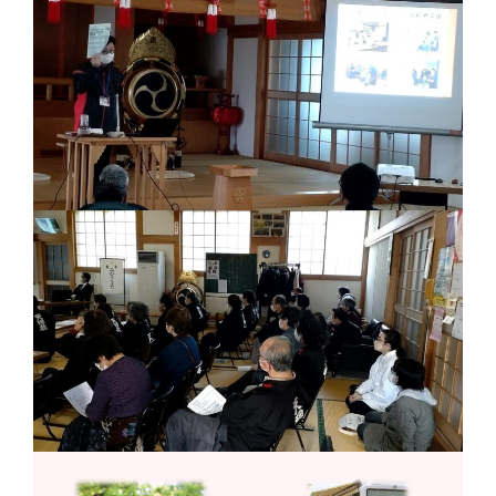
ひのきしんデー
ふせこみひのきし
ん
ままっぷ
ようぼく一斉活動日
上川
余市
倶知安
八雲
函館
北見
十勝
動画
南空知
天塩
千恵広
天龍
天理時報
天龍支部
室蘭
宗谷
子ども食堂
教区報
富良野
小樽
日高
旭川
教区祭
教誨師
札幌中南
札幌
札幌北西
札幌東
札幌白豊
渡島
災救通信
空知
献血