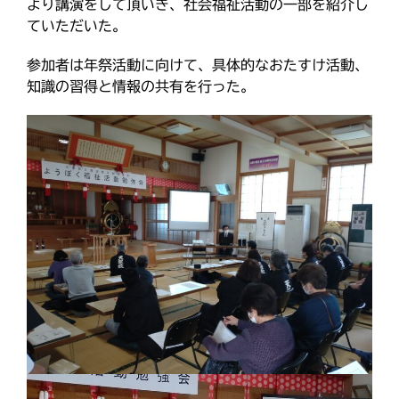
より講演をして頂いき、社会福祉活動の一部を紹介し
最近の投稿
k
ていただいた。
教区報623号 2026年8月号
2026年8月 教区長あいさつ
参加者は年祭活動に向けて、具体的なおたすけ活動、
教区合唱団 コーラスフェステ
知識の習得と情報の共有を行った。
ィバルに出演
天塩支部 おつとめ総会
札幌東支部・婦人会合同総会
カテゴリー
タグ
あいさつ
meets
にをいがけデー
おうた合唱団