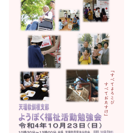
釧根
苫小牧
網走
紋別