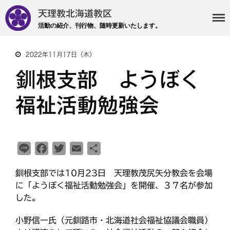
天理教北海道教区
活動の紹介、刊行物、随時更新いたします。
2022年11月17日（木）
釧根支部 ようぼく
・主事 支部長 各部各会
・布教部
福祉活動勉強会
・災救隊
・基礎講座
・記事投稿 社友ページ
L
F
T
E
共
・北海道教区報
i
a
w
m
有
釧根支部では10月23日 天理教茂尻矢分教会を会場
n
c
i
a
検索
に「ようぼく福祉活動勉強会」を開催、３７名が参加
e
e
t
i
した。
b
t
l
o
e
小野信一氏（元釧路市・北海道社会福祉協議会職員）
o
r