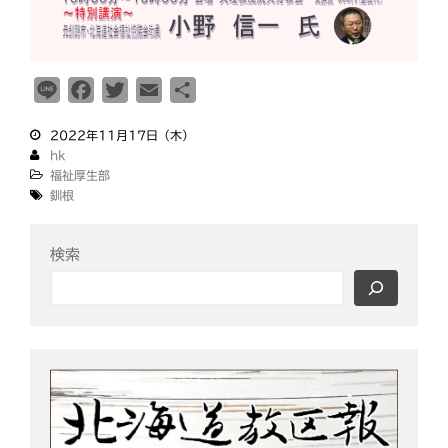
L
F
T
E
共
i
a
w
m
有
2022年11月17日（木）
n
c
i
a
hk
e
e
t
i
福祉厚生部
b
t
l
釧根
o
e
o
r
検索
k