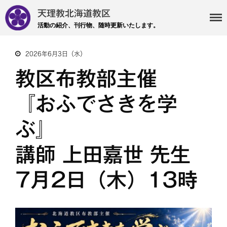
天理教北海道教区
活動の紹介、刊行物、随時更新いたします。
2026年6月3日（水）
・主事 支部長 各部各会
教区布教部主催
・布教部
『おふでさきを学
・災救隊
・基礎講座
ぶ』
・記事投稿 社友ページ
・北海道教区報
講師 上田嘉世 先生
7月2日（木）13時
検索