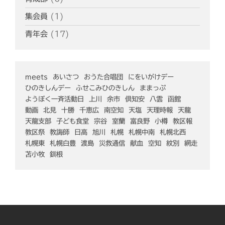
集会員
(1)
青年会
(17)
meets
あいさつ
おうた合唱団
にをいがけデー
ひのきしんデー
ふせこみひのきしん
ままっぷ
ようぼく一斉活動日
上川
余市
倶知安
八雲
函館
動画
北見
十勝
千恵広
南空知
天塩
天理時報
天龍
天龍支部
子ども食堂
宗谷
室蘭
富良野
小樽
教区報
教区祭
教誨師
日高
旭川
札幌
札幌中南
札幌北西
札幌東
札幌白豊
渡島
災救通信
献血
空知
紋別
網走
苫小牧
釧根