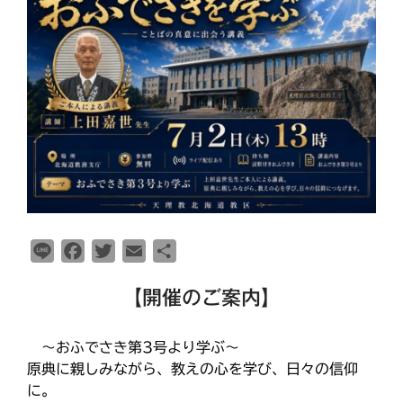
最近の投稿
教区報623号 2026年8月号
2026年8月 教区長あいさつ
教区合唱団 コーラスフェステ
ィバルに出演
天塩支部 おつとめ総会
札幌東支部・婦人会合同総会
カテゴリー
L
F
T
E
共
i
a
w
m
有
【開催のご案内】
n
c
i
a
タグ
e
e
t
i
あいさつ
b
t
l
～おふでさき第3号より学ぶ～
meets
o
e
原典に親しみながら、教えの心を学び、日々の信仰
にをいがけデー
おうた合唱団
に。
o
r