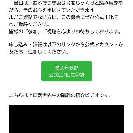
ひのきしんデー
当日は、おふでさき第３号をじっくりと読み解きな
k
ふせこみひのきし
がら、そのお心を学ばせていただきます。
まだご登録でない方は、この機会にぜひ公式 LINE
ん
へご登録ください。
ままっぷ
ようぼく一斉活動日
皆様のご参加、ご視聴を心よりお待ちしております。
上川
余市
倶知安
八雲
申し込み・詳細は以下のリンクから公式アカウントを
函館
北見
十勝
動画
友だちに追加してください。
南空知
天塩
千恵広
天龍
天理時報
教区布教部
天龍支部
室蘭
宗谷
子ども食堂
公式LINEに登録
教区報
富良野
小樽
日高
旭川
教区祭
こちらは上田嘉世先生の講義の紹介ビデオです。
教誨師
札幌中南
札幌
札幌北西
札幌東
札幌白豊
渡島
災救通信
空知
献血