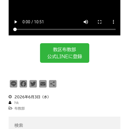
釧根
苫小牧
網走
紋別
教区布教部
公式LINEに登録
L
F
T
E
共
i
a
w
m
有
2026年6月3日（水）
n
c
i
a
hk
e
e
t
i
布教部
b
t
l
o
e
検索
o
r