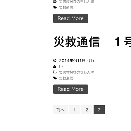
災害救援ひのきしん隊
災救通信
Read More
災救通信 １
2014年9月1日（月）
hk
災害救援ひのきしん隊
災救通信
Read More
前へ
1
2
3