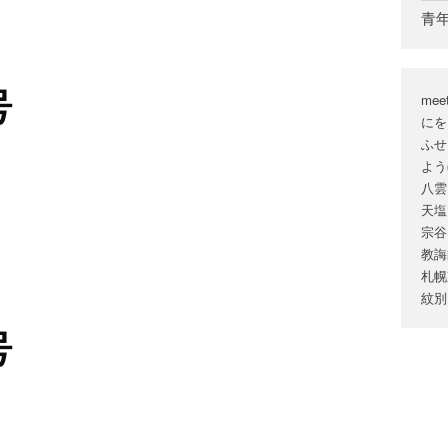
青
号
mee
にを
ふせ
よう
八雲
天塩
宗谷
教誨
札幌
紋別
号