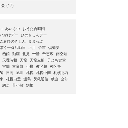
年会
(17)
ts
あいさつ
おうた合唱団
いがけデー
ひのきしんデー
こみひのきしん
ままっぷ
ぼく一斉活動日
上川
余市
倶知安
函館
動画
北見
十勝
千恵広
南空知
天理時報
天龍
天龍支部
子ども食堂
室蘭
富良野
小樽
教区報
教区祭
師
日高
旭川
札幌
札幌中南
札幌北西
東
札幌白豊
渡島
災救通信
献血
空知
網走
苫小牧
釧根