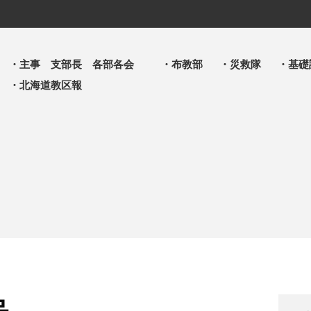
・主事 支部長 各部各会
・布教部
・災救隊
・基礎
・北海道教区報