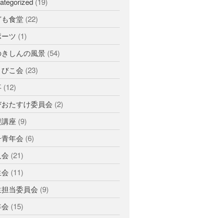
ひのきしんデー
ategorized
(19)
ふせこみひのきし
ども食堂
(22)
ん
ポーツ
(1)
ままっぷ
ようぼく一斉活動日
のきしんの風景
(54)
上川
余市
倶知安
八雲
まびこ会
(23)
函館
北見
十勝
動画
事
(12)
南空知
天塩
千恵広
びおたすけ委員会
(2)
天龍
天理時報
天龍支部
室蘭
礎講座
(9)
宗谷
子ども食堂
教区報
子青年会
(6)
富良野
小樽
日高
旭川
人会
(21)
教区祭
教誨師
札幌中南
札幌
生会
(11)
札幌北西
札幌東
生担当委員会
(9)
札幌白豊
渡島
年会
(15)
災救通信
空知
献血