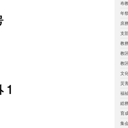
布
年
号
庶
支
教
教
教
文
災
外１
福
総
育
集