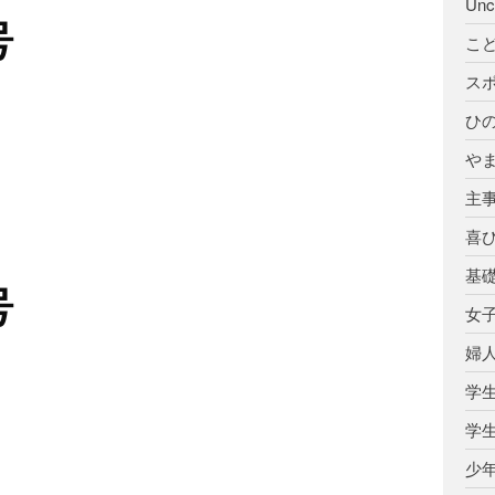
Unc
号
こ
ス
ひ
や
主
喜
基
号
女
婦
学
学
少