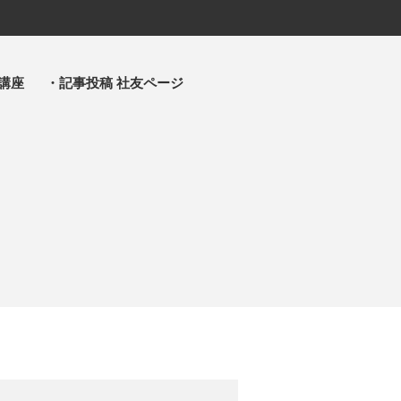
講座
・記事投稿 社友ページ
・主事 支部長 各部各会
・布教部
・災救隊
・基礎講座
・記事投稿 社友ページ
・北海道教区報
検索
最近の投稿