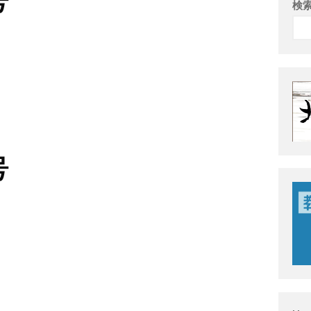
号
検
号