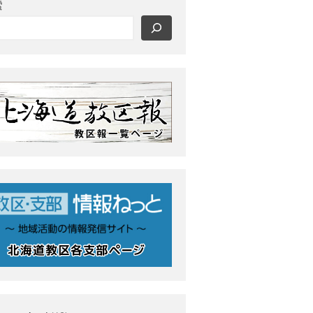
索
2026年8月 教区長あいさつ
教区合唱団 コーラスフェステ
ィバルに出演
天塩支部 おつとめ総会
札幌東支部・婦人会合同総会
室蘭支部 5月、6月のひのきし
ん
カテゴリー
タグ
あいさつ
meets
にをいがけデー
おうた合唱団