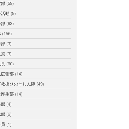
釧根
教部
(59)
苫小牧
網走
紋別
祭活動
(9)
務部
(63)
部
(156)
務部
(3)
区祭
(3)
区長
(60)
化広報部
(14)
害救援ひのきしん隊
(49)
祉厚生部
(14)
務部
(4)
成部
(6)
会員
(1)