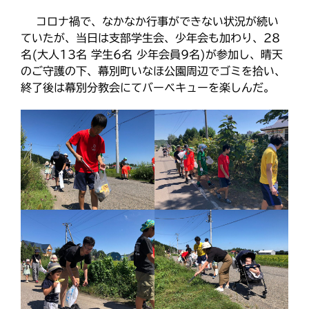
o
e
教区報623号 2026年8月号
コロナ禍で、なかなか行事ができない状況が続い
o
r
2026年8月 教区長あいさつ
ていたが、当日は支部学生会、少年会も加わり、28
k
名(大人13名 学生6名 少年会員9名)が参加し、晴天
教区合唱団 コーラスフェステ
ィバルに出演
のご守護の下、幕別町いなほ公園周辺でゴミを拾い、
終了後は幕別分教会にてバーベキューを楽しんだ。
天塩支部 おつとめ総会
札幌東支部・婦人会合同総会
カテゴリー
タグ
あいさつ
meets
にをいがけデー
おうた合唱団
ひのきしんデー