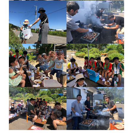
ふせこみひのきし
ん
ままっぷ
ようぼく一斉活動日
上川
余市
倶知安
八雲
函館
北見
十勝
動画
南空知
天塩
千恵広
天龍
天理時報
天龍支部
室蘭
宗谷
子ども食堂
教区報
富良野
小樽
日高
旭川
教区祭
教誨師
札幌中南
札幌
札幌北西
札幌東
札幌白豊
渡島
災救通信
空知
献血