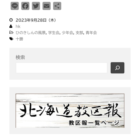
釧根
苫小牧
網走
紋別
L
F
T
E
共
i
a
w
m
有
2023年9月28日（木）
n
c
i
a
hk
e
e
t
i
ひのきしんの風景
,
学生会
,
少年会
,
支部
,
青年会
b
t
l
十勝
o
e
o
r
検索
k