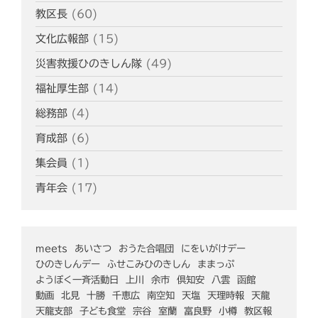
教区長
(60)
文化広報部
(15)
災害救援ひのきしん隊
(49)
福祉厚生部
(14)
総務部
(4)
育成部
(6)
集会員
(1)
青年会
(17)
meets
あいさつ
おうた合唱団
にをいがけデー
ひのきしんデー
ふせこみひのきしん
ままっぷ
ようぼく一斉活動日
上川
余市
倶知安
八雲
函館
動画
北見
十勝
千恵広
南空知
天塩
天理時報
天龍
天龍支部
子ども食堂
宗谷
室蘭
富良野
小樽
教区報