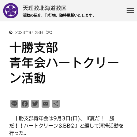
天理教北海道教区
活動の紹介、刊行物、随時更新いたします。
2023年9月28日（木）
・主事 支部長 各部各会
十勝支部
・布教部
・災救隊
青年会ハートクリー
・基礎講座
ン活動
・記事投稿 社友ページ
・北海道教区報
L
F
T
E
共
検索
i
a
w
m
有
十勝支部青年会は9月3日(日)、『夏だ！十勝
n
c
i
a
だ！！ハートクリーン＆BBQ』と題して清掃活動を
e
e
t
i
行った。
最近の投稿
b
t
l