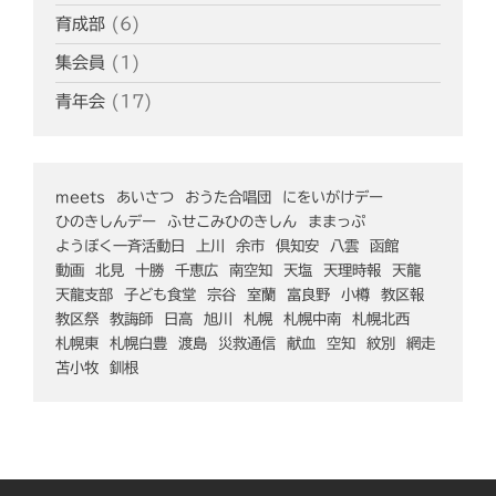
育成部
(6)
集会員
(1)
青年会
(17)
meets
あいさつ
おうた合唱団
にをいがけデー
ひのきしんデー
ふせこみひのきしん
ままっぷ
ようぼく一斉活動日
上川
余市
倶知安
八雲
函館
動画
北見
十勝
千恵広
南空知
天塩
天理時報
天龍
天龍支部
子ども食堂
宗谷
室蘭
富良野
小樽
教区報
教区祭
教誨師
日高
旭川
札幌
札幌中南
札幌北西
札幌東
札幌白豊
渡島
災救通信
献血
空知
紋別
網走
苫小牧
釧根