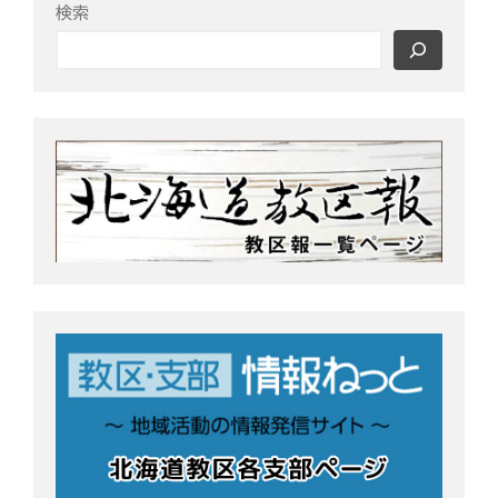
o
r
検索
k