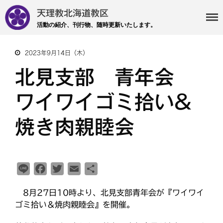
天理教北海道教区
活動の紹介、刊行物、随時更新いたします。
2023年9月14日（木）
・主事 支部長 各部各会
北見支部 青年会
・布教部
ワイワイゴミ拾い&
・災救隊
・基礎講座
焼き肉親睦会
・記事投稿 社友ページ
・北海道教区報
L
F
T
E
共
検索
i
a
w
m
有
8月27日10時より、北見支部青年会が『ワイワイ
n
c
i
a
ゴミ拾い＆焼肉親睦会』を開催。
e
e
t
i
b
t
l