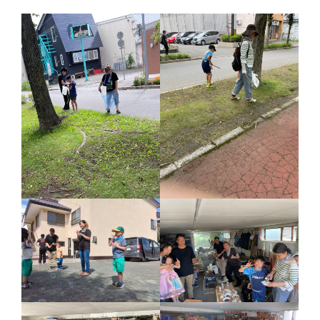
ひのきしんデー
ふせこみひのきし
ん
ままっぷ
ようぼく一斉活動日
上川
余市
倶知安
八雲
函館
北見
十勝
動画
南空知
天塩
千恵広
天龍
天理時報
天龍支部
室蘭
宗谷
子ども食堂
教区報
富良野
小樽
日高
旭川
教区祭
教誨師
札幌中南
札幌
札幌北西
札幌東
札幌白豊
渡島