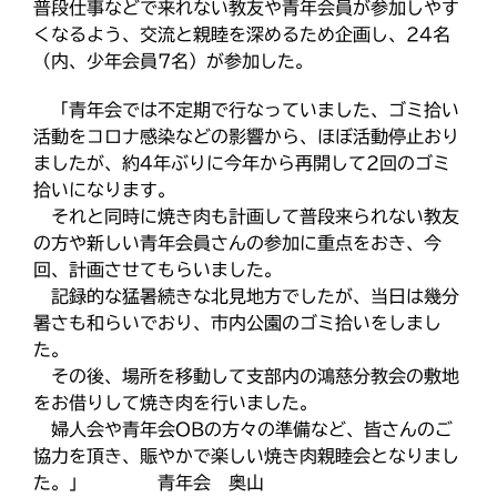
最近の投稿
普段仕事などで来れない教友や青年会員が参加しやす
o
e
くなるよう、交流と親睦を深めるため企画し、24名
教区合唱団 コーラスフェステ
o
r
ィバルに出演
（内、少年会員7名）が参加した。
k
天塩支部 おつとめ総会
「青年会では不定期で行なっていました、ゴミ拾い
札幌東支部・婦人会合同総会
活動をコロナ感染などの影響から、ほぼ活動停止おり
室蘭支部 5月、6月のひのきし
ましたが、約4年ぶりに今年から再開して2回のゴミ
ん
拾いになります。
釧根支部 支部総会開催
それと同時に焼き肉も計画して普段来られない教友
の方や新しい青年会員さんの参加に重点をおき、今
回、計画させてもらいました。
記録的な猛暑続きな北見地方でしたが、当日は幾分
カテゴリー
暑さも和らいでおり、市内公園のゴミ拾いをしまし
た。
その後、場所を移動して支部内の鴻慈分教会の敷地
をお借りして焼き肉を行いました。
タグ
婦人会や青年会OBの方々の準備など、皆さんのご
あいさつ
協力を頂き、賑やかで楽しい焼き肉親睦会となりまし
meets
た。」 青年会 奥山
にをいがけデー
おうた合唱団