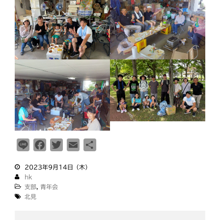
災救通信
空知
献血
釧根
苫小牧
網走
紋別
L
F
T
E
共
i
a
w
m
有
2023年9月14日（木）
n
c
i
a
hk
e
e
t
i
支部
,
青年会
b
t
l
北見
o
e