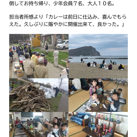
倒してお持ち帰り、少年会員７名、大人１０名。
o
e
教区報623号 2026年8月号
o
r
2026年8月 教区長あいさつ
担当者所感より「カレーは前日に仕込み、喜んでもら
k
えた。久しぶりに賑やかに開催出来て、良かった。」
教区合唱団 コーラスフェステ
ィバルに出演
天塩支部 おつとめ総会
札幌東支部・婦人会合同総会
カテゴリー
タグ
あいさつ
meets
にをいがけデー
おうた合唱団
ひのきしんデー