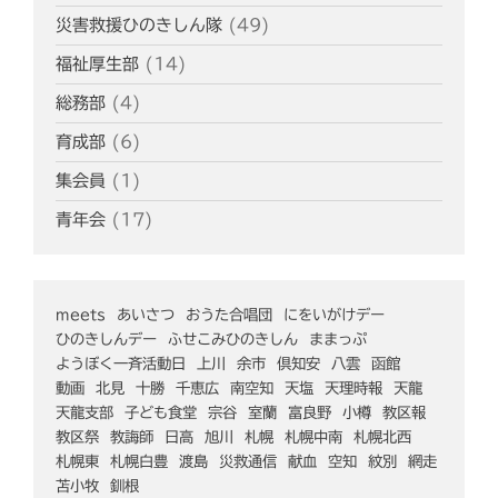
災害救援ひのきしん隊
(49)
福祉厚生部
(14)
総務部
(4)
育成部
(6)
集会員
(1)
青年会
(17)
meets
あいさつ
おうた合唱団
にをいがけデー
ひのきしんデー
ふせこみひのきしん
ままっぷ
ようぼく一斉活動日
上川
余市
倶知安
八雲
函館
動画
北見
十勝
千恵広
南空知
天塩
天理時報
天龍
天龍支部
子ども食堂
宗谷
室蘭
富良野
小樽
教区報
教区祭
教誨師
日高
旭川
札幌
札幌中南
札幌北西
札幌東
札幌白豊
渡島
災救通信
献血
空知
紋別
網走
苫小牧
釧根