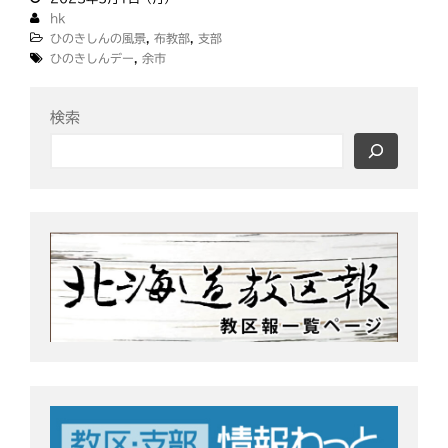
釧根
苫小牧
網走
n
c
i
a
紋別
hk
e
e
t
i
ひのきしんの風景
,
布教部
,
支部
b
t
l
ひのきしんデー
,
余市
o
e
o
r
検索
k