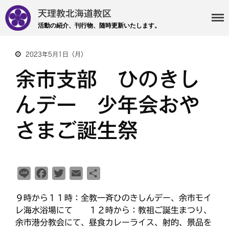
天理教北海道教区
活動の紹介、刊行物、随時更新いたします。
2023年5月1日（月）
・主事 支部長 各部各会
余市支部 ひのきし
・布教部
・災救隊
んデー 少年会おや
・基礎講座
さまご誕生祭
・記事投稿 社友ページ
・北海道教区報
検索
L
F
T
E
共
i
a
w
m
有
９時から１１時：全教一斉ひのきしんデー、余市モイ
n
c
i
a
レ海水浴場にて １２時から：教祖ご誕生まつり、
e
e
t
i
余市港分教会にて、昼食カレーライス、射的、景品を
最近の投稿
b
t
l