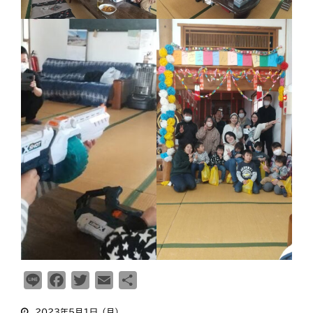
ふせこみひのきし
ん
ままっぷ
ようぼく一斉活動日
上川
余市
倶知安
八雲
函館
北見
十勝
動画
南空知
天塩
千恵広
天龍
天理時報
天龍支部
室蘭
宗谷
子ども食堂
教区報
富良野
小樽
日高
旭川
教区祭
教誨師
札幌中南
札幌
札幌北西
札幌東
札幌白豊
渡島
L
F
T
E
共
災救通信
空知
i
a
w
m
有
献血
2023年5月1日（月）