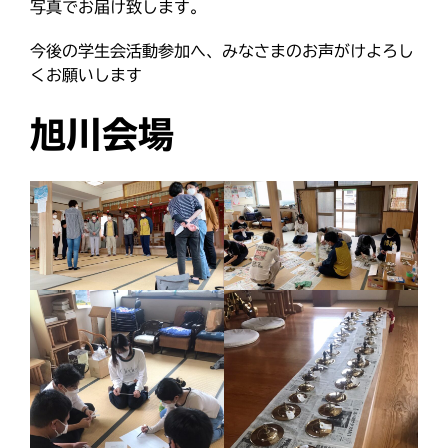
写真でお届け致します。
にをいがけデー
おうた合唱団
ひのきしんデー
今後の学生会活動参加へ、みなさまのお声がけよろし
ふせこみひのきし
くお願いします
ん
旭川会場
ままっぷ
ようぼく一斉活動日
上川
余市
倶知安
八雲
函館
北見
十勝
動画
南空知
天塩
千恵広
天龍
天理時報
天龍支部
室蘭
宗谷
子ども食堂
教区報
富良野
小樽
日高
旭川
教区祭
教誨師
札幌中南
札幌
札幌北西
札幌東
札幌白豊
渡島