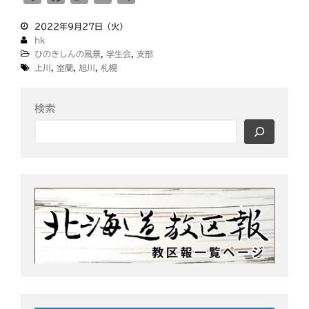
i
a
w
m
有
2022年9月27日（火）
n
c
i
a
hk
e
e
t
i
ひのきしんの風景
,
学生会
,
支部
b
t
l
上川
,
室蘭
,
旭川
,
札幌
o
e
o
r
検索
k