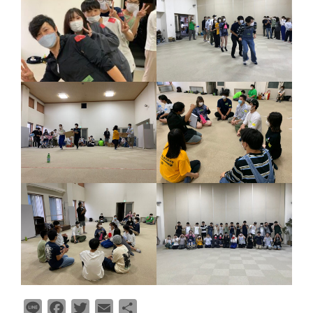
L
F
T
E
共