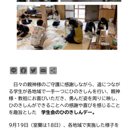
最近の投稿
教区報623号 2026年8月号
2026年8月 教区長あいさつ
教区合唱団 コーラスフェステ
ィバルに出演
天塩支部 おつとめ総会
札幌東支部・婦人会合同総会
L
F
T
E
共
i
a
w
m
有
日々の親神様のご守護に感謝しながら、道につなが
n
c
i
a
カテゴリー
る学生が各地域で一手一つにひのきしんを行い、親神
e
e
t
i
様・教祖にお喜びいただき、勇んだ姿を周りに映し、
b
t
l
ひのきしんができることへの感謝や喜びを感じること
o
e
を趣旨とした
学生会のひのきしんデー。
タグ
o
r
あいさつ
k
9月19日（室蘭は18日）、各地域で実施した様子を
meets