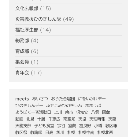
文化広報部
(15)
災害救援ひのきしん隊
(49)
福祉厚生部
(14)
総務部
(4)
育成部
(6)
集会員
(1)
青年会
(17)
meets
あいさつ
おうた合唱団
にをいがけデー
ひのきしんデー
ふせこみひのきしん
ままっぷ
ようぼく一斉活動日
上川
余市
倶知安
八雲
函館
動画
北見
十勝
千恵広
南空知
天塩
天理時報
天龍
天龍支部
子ども食堂
宗谷
室蘭
富良野
小樽
教区報
教区祭
教誨師
日高
旭川
札幌
札幌中南
札幌北西