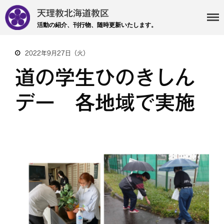
天理教北海道教区
活動の紹介、刊行物、随時更新いたします。
2022年9月27日（火）
道の学生ひのきしん
・主事 支部長 各部各会
デー 各地域で実施
・布教部
・災救隊
・基礎講座
・記事投稿 社友ページ
・北海道教区報
検索