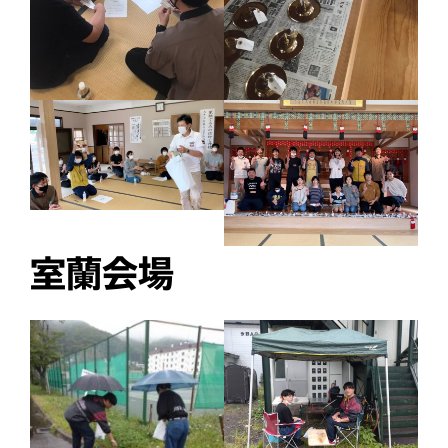
災救通信
空知
献血
釧根
苫小牧
網走
紋別
室蘭会場