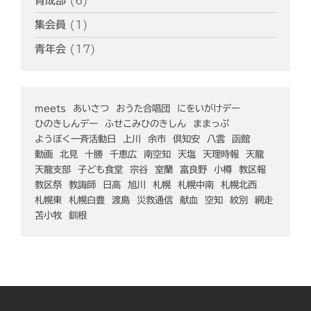
育成部
(6)
集会員
(1)
青年会
(17)
meets
あいさつ
おうた合唱団
にをいがけデー
ひのきしんデー
ふせこみひのきしん
ままっぷ
ようぼく一斉活動日
上川
余市
倶知安
八雲
函館
動画
北見
十勝
千恵広
南空知
天塩
天理時報
天龍
天龍支部
子ども食堂
宗谷
室蘭
富良野
小樽
教区報
教区祭
教誨師
日高
旭川
札幌
札幌中南
札幌北西
札幌東
札幌白豊
渡島
災救通信
献血
空知
紋別
網走
苫小牧
釧根