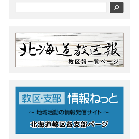
o
r
釧根
苫小牧
網走
紋別
k