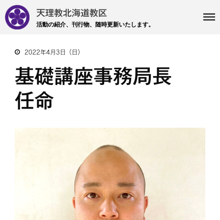
天理教北海道教区
活動の紹介、刊行物、随時更新いたします。
2022年4月3日（日）
・主事 支部長 各部各会
基礎講座事務局長
・布教部
・災救隊
任命
・基礎講座
・記事投稿 社友ページ
・北海道教区報
検索
最近の投稿