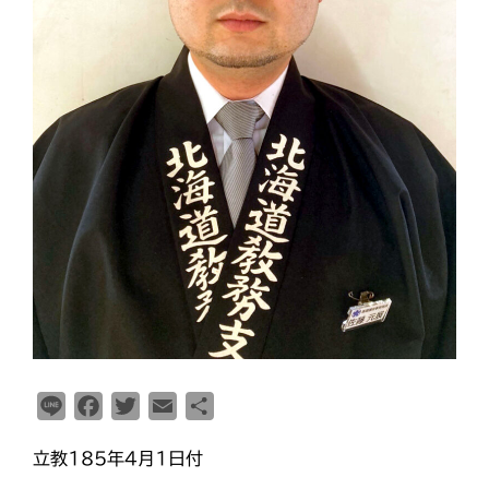
2026年8月 教区長あいさつ
教区合唱団 コーラスフェステ
ィバルに出演
天塩支部 おつとめ総会
札幌東支部・婦人会合同総会
室蘭支部 5月、6月のひのきし
ん
カテゴリー
タグ
L
F
T
E
共
あいさつ
i
a
w
m
有
meets
立教185年4月1日付
n
c
i
a
にをいがけデー
おうた合唱団