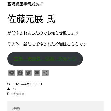
e
e
t
i
ひのきしんデー
基礎講座事務局長に
b
t
l
ふせこみひのきし
o
e
佐藤元展 氏
ん
o
r
ままっぷ
k
ようぼく一斉活動日
が任命されましたのでお知らせ致します
上川
余市
倶知安
八雲
函館
北見
その他 新たに任命された役職はこちらです
十勝
動画
南空知
天塩
千恵広
天龍
天理時報
主事 支部長 役職 お知らせ
天龍支部
室蘭
宗谷
子ども食堂
教区報
富良野
L
F
T
E
共
小樽
i
a
w
m
有
日高
旭川
教区祭
教誨師
2022年4月3日（日）
n
c
i
a
札幌中南
札幌
hk
e
e
t
i
札幌北西
札幌東
基礎講座
b
t
l
札幌白豊
渡島
o
e
災救通信
空知
検索
献血