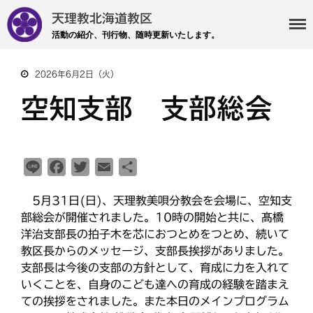
天理教北海道教区
活動の紹介、刊行物、随時更新いたします。
2026年6月2日（火）
・主事 支部長 各部各会
空知支部 支部総会
・布教部
・災救隊
・基礎講座
L
F
T
E
共
・記事投稿 社友ページ
i
a
w
m
有
・北海道教区報
5月31日(日)、天理教美唄分教会を会場に、空知支
n
c
i
a
部総会が開催されました。10時の開始と共に、髙橋
e
e
t
i
洋治支部長の拍子木を芯におつとめをつとめ、続いて
検索
b
t
l
教区長からのメッセージ、支部長挨拶がありました。
o
e
支部長は今後の支部の方針として、育成に力を入れて
o
r
いくことを、自身のこども達への育成の経験を踏まえ
k
ての挨拶をされました。また本日のメインプログラム
最近の投稿