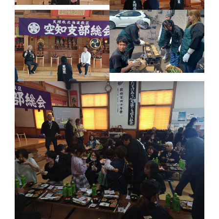
ふせこみひのきし
ん
ままっぷ
ようぼく一斉活動日
上川
余市
倶知安
八雲
函館
北見
十勝
動画
南空知
天塩
千恵広
天龍
天理時報
天龍支部
室蘭
宗谷
子ども食堂
教区報
富良野
小樽
日高
旭川
教区祭
教誨師
札幌中南
札幌
札幌北西
札幌東
札幌白豊
渡島
災救通信
空知
献血