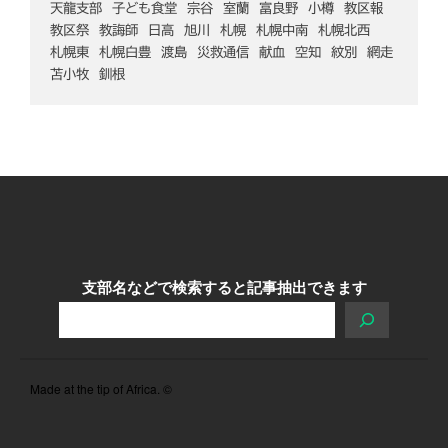
天龍支部
子ども食堂
宗谷
室蘭
富良野
小樽
教区報
教区祭
教誨師
日高
旭川
札幌
札幌中南
札幌北西
札幌東
札幌白豊
渡島
災救通信
献血
空知
紋別
網走
苫小牧
釧根
支部名などで検索すると記事抽出できます
Made at the tip of Africa. ©