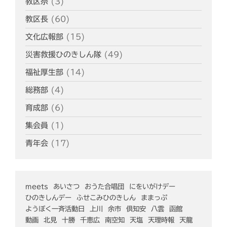
教区祭
(3)
教区長
(60)
文化広報部
(15)
災害救援ひのきしん隊
(49)
福祉厚生部
(14)
総務部
(4)
育成部
(6)
集会員
(1)
青年会
(17)
meets
あいさつ
おうた合唱団
にをいがけデー
ひのきしんデー
ふせこみひのきしん
ままっぷ
ようぼく一斉活動日
上川
余市
倶知安
八雲
函館
動画
北見
十勝
千恵広
南空知
天塩
天理時報
天龍