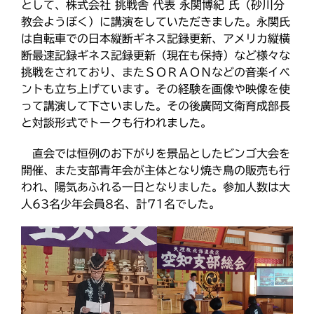
として、株式会社 挑戦舎 代表 永関博紀 氏（砂川分
教区報623号 2026年8月号
教会ようぼく）に講演をしていただきました。永関氏
2026年8月 教区長あいさつ
は自転車での日本縦断ギネス記録更新、アメリカ縦横
断最速記録ギネス記録更新（現在も保持）など様々な
教区合唱団 コーラスフェステ
ィバルに出演
挑戦をされており、またＳＯＲＡＯＮなどの音楽イベ
ントも立ち上げています。その経験を画像や映像を使
天塩支部 おつとめ総会
って講演して下さいました。その後廣岡文衛育成部長
札幌東支部・婦人会合同総会
と対談形式でトークも行われました。
直会では恒例のお下がりを景品としたビンゴ大会を
開催、また支部青年会が主体となり焼き鳥の販売も行
カテゴリー
われ、陽気あふれる一日となりました。参加人数は大
人63名少年会員8名、計71名でした。
タグ
あいさつ
meets
にをいがけデー
おうた合唱団
ひのきしんデー