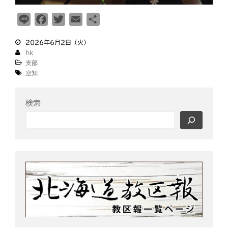
釧根
苫小牧
網走
紋別
L
F
T
E
共
i
a
w
m
有
2026年6月2日（火）
n
c
i
a
hk
e
e
t
i
支部
b
t
l
空知
o
e
o
r
検索
k