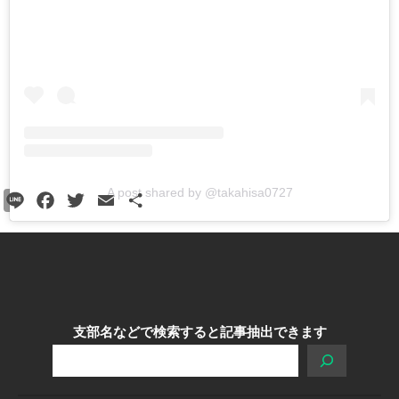
教区合唱団 コーラスフェステ
ィバルに出演
天塩支部 おつとめ総会
札幌東支部・婦人会合同総会
カテゴリー
A post shared by @takahisa0727
Line
Facebook
Twitter
Email
共
有
タグ
あいさつ
meets
にをいがけデー
おうた合唱団
支部名などで検索すると記事抽出できます
ひのきしんデー
ふせこみひのきし
ん