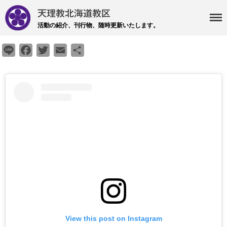
天理教北海道教区
活動の紹介、刊行物、随時更新いたします。
・主事 支部長 各部各会
Line
Facebook
Twitter
Email
共
・布教部
有
・災救隊
・基礎講座
・記事投稿 社友ページ
・北海道教区報
検索
最近の投稿
教区報623号 2026年8月号
View this post on Instagram
2026年8月 教区長あいさつ